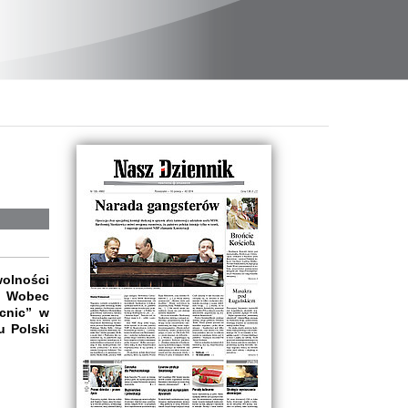
wolności
. Wobec
icnic” w
u Polski