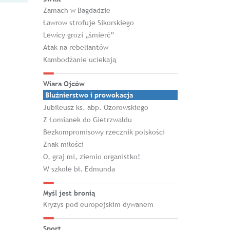
Zamach w Bagdadzie
Ławrow strofuje Sikorskiego
Lewicy grozi „śmierć”
Atak na rebeliantów
Kambodżanie uciekają
Wiara Ojców
Bluźnierstwo i prowokacja
Jubileusz ks. abp. Ozorowskiego
Z Łomianek do Gietrzwałdu
Bezkompromisowy rzecznik polskości
Znak miłości
O, graj mi, ziemio organistko!
W szkole bł. Edmunda
Myśl jest bronią
Kryzys pod europejskim dywanem
Sport