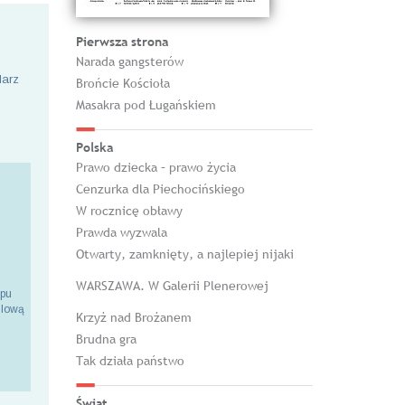
Pierwsza strona
Narada gangsterów
larz
Brońcie Kościoła
Masakra pod Ługańskiem
Polska
Prawo dziecka – prawo życia
Cenzurka dla Piechocińskiego
W rocznicę obławy
Prawda wyzwala
Otwarty, zamknięty, a najlepiej nijaki
WARSZAWA. W Galerii Plenerowej
epu
ilową
Krzyż nad Brożanem
Brudna gra
Tak działa państwo
Świat