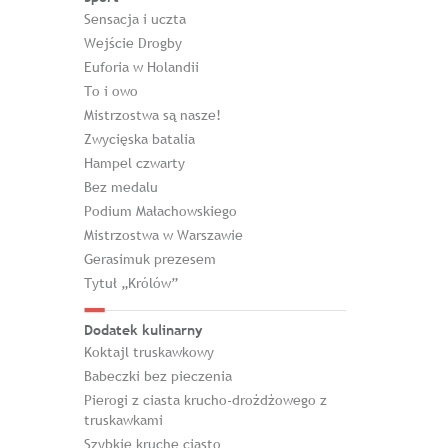
Sensacja i uczta
Wejście Drogby
Euforia w Holandii
To i owo
Mistrzostwa są nasze!
Zwycięska batalia
Hampel czwarty
Bez medalu
Podium Małachowskiego
Mistrzostwa w Warszawie
Gerasimuk prezesem
Tytuł „Królów”
Dodatek kulinarny
Koktajl truskawkowy
Babeczki bez pieczenia
Pierogi z ciasta krucho-drożdżowego z
truskawkami
Szybkie kruche ciasto