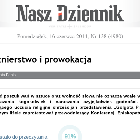
Poniedziałek, 16 czerwca 2014, Nr 138 (4980)
źnierstwo i prowokacja
ata Pabis
 poszukiwań w sztuce oraz wolność słowa nie oznacza wcale 
ażania kogokolwiek i naruszania czyjejkolwiek godności
ącego uczucia religijne chrześcijan przedstawienia „Golgota P
nym liście zaprotestował przewodniczący Konferencji Episkopat
91%
tało do przeczytania: