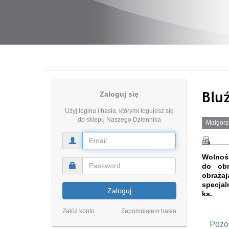
Blu
Zaloguj się
Użyj loginu i hasła, którymi logujesz się
do sklepu Naszego Dziennika
Małgorz
Wolność
do obr
obrażaj
specjal
Zaloguj
ks.
Załóż konto
Zapomniałem hasła
Pozos