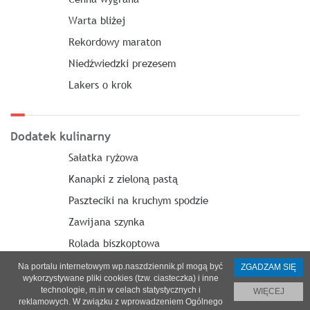
Warta bliżej
Rekordowy maraton
Niedźwiedzki prezesem
Lakers o krok
Dodatek kulinarny
Sałatka ryżowa
Kanapki z zieloną pastą
Paszteciki na kruchym spodzie
Zawijana szynka
Rolada biszkoptowa
Na portalu internetowym wp.naszdziennik.pl mogą być
ZGADZAM SIĘ
wykorzystywane pliki cookies (tzw. ciasteczka) i inne
technologie, m.in w celach statystycznych i
WIĘCEJ
reklamowych. W związku z wprowadzeniem Ogólnego