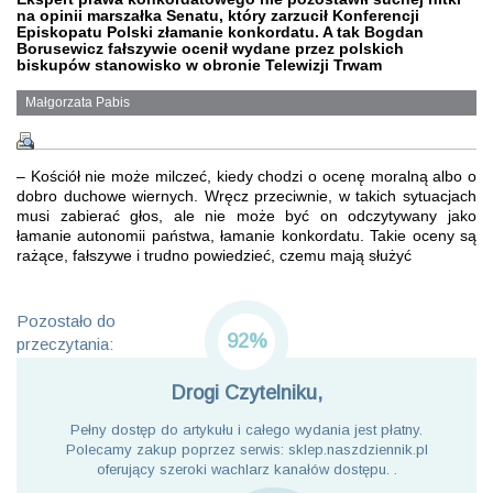
na opinii marszałka Senatu, który zarzucił Konferencji
Episkopatu Polski złamanie konkordatu. A tak Bogdan
Borusewicz fałszywie ocenił wydane przez polskich
biskupów stanowisko w obronie Telewizji Trwam
Małgorzata Pabis
– Kościół nie może milczeć, kiedy chodzi o ocenę moralną albo o
dobro duchowe wiernych. Wręcz przeciwnie, w takich sytuacjach
musi zabierać głos, ale nie może być on odczytywany jako
łamanie autonomii państwa, łamanie konkordatu. Takie oceny są
rażące, fałszywe i trudno powiedzieć, czemu mają służyć
Pozostało do
92%
przeczytania:
Drogi Czytelniku,
Pełny dostęp do artykułu i całego wydania jest płatny.
Polecamy zakup poprzez serwis: sklep.naszdziennik.pl
oferujący szeroki wachlarz kanałów dostępu. .