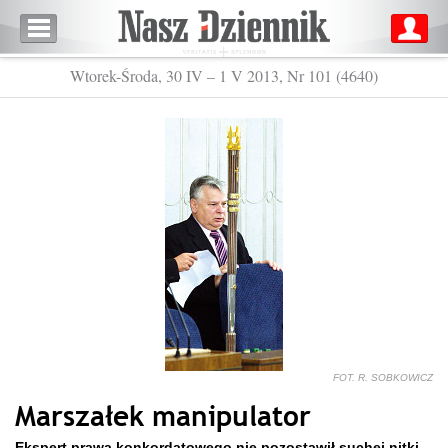
Wtorek-Środa, 30 IV – 1 V 2013, Nr 101 (4640)
FOT. R. SOBKOWICZ
Marszałek manipulator
Ekspert prawa konkordatowego nie pozostawił suchej nitki