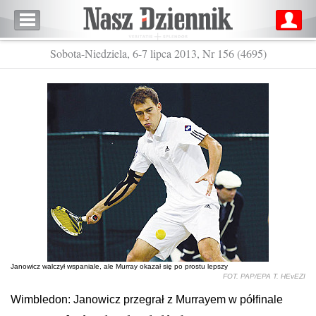
Sobota-Niedziela, 6-7 lipca 2013, Nr 156 (4695)
Janowicz walczył wspaniale, ale Murray okazał się po prostu lepszy
FOT. PAP/EPA T. HEvEZI
Wimbledon: Janowicz przegrał z Murrayem w półfinale