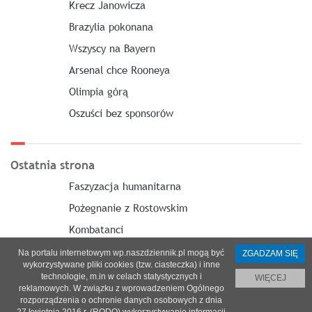
Krecz Janowicza
Brazylia pokonana
Wszyscy na Bayern
Arsenal chce Rooneya
Olimpia górą
Oszuści bez sponsorów
Ostatnia strona
Faszyzacja humanitarna
Pożegnanie z Rostowskim
Kombatanci
Na portalu internetowym wp.naszdziennik.pl mogą być
ZGADZAM SIĘ
wykorzystywane pliki cookies (tzw. ciasteczka) i inne
technologie, m.in w celach statystycznych i
WIĘCEJ
reklamowych. W związku z wprowadzeniem Ogólnego
O nas
|
Reklama
|
Prenumerata
|
Regulamin
|
Kontakt
rozporządzenia o ochronie danych osobowych z dnia