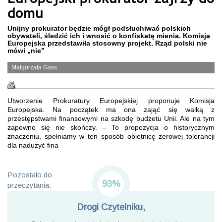
domu
Unijny prokurator będzie mógł podsłuchiwać polskich
obywateli, śledzić ich i wnosić o konfiskatę mienia. Komisja
Europejska przedstawiła stosowny projekt. Rząd polski nie
mówi „nie”
Małgorzata Goss
Utworzenie Prokuratury Europejskiej proponuje Komisja
Europejska. Na początek ma ona zająć się walką z
przestępstwami finansowymi na szkodę budżetu Unii. Ale na tym
zapewne się nie skończy. – To propozycja o historycznym
znaczeniu, spełniamy w ten sposób obietnicę zerowej tolerancji
dla nadużyć fina
Pozostało do
93%
przeczytania:
Drogi Czytelniku,