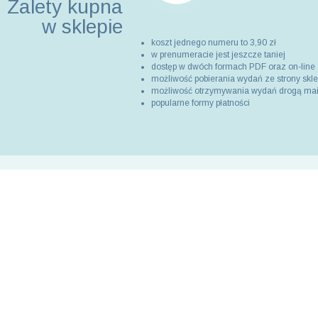
Zalety kupna
w sklepie
koszt jednego numeru to 3,90 zł
w prenumeracie jest jeszcze taniej
dostęp w dwóch formach PDF oraz on-line
możliwość pobierania wydań ze strony skl
możliwość otrzymywania wydań drogą ma
popularne formy płatności