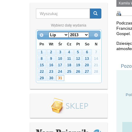
Kamila 
Podczas 
Wybierz datę wydania
Francis
Gospel.
Dziesię
Pn
Wt
Śr
Cz
Pt
So
N
atmosfe
1
2
3
4
5
6
7
8
9
10
11
12
13
14
15
16
17
18
19
20
21
Pozos
22
23
24
25
26
27
28
29
30
31
Pol