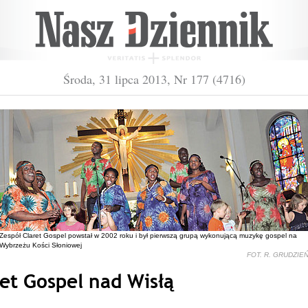
Środa, 31 lipca 2013, Nr 177 (4716)
Zespół Claret Gospel powstał w 2002 roku i był pierwszą grupą wykonującą muzykę gospel na
Wybrzeżu Kości Słoniowej
FOT. R. GRUDZIE
et Gospel nad Wisłą