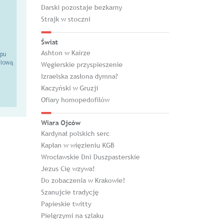
Darski pozostaje bezkarny
Strajk w stoczni
Świat
Ashton w Kairze
epu
ilową
Węgierskie przyspieszenie
Izraelska zasłona dymna?
Kaczyński w Gruzji
Ofiary homopedofilów
Wiara Ojców
Kardynał polskich serc
Kapłan w więzieniu KGB
Wrocławskie Dni Duszpasterskie
Jezus Cię wzywa!
Do zobaczenia w Krakowie!
Szanujcie tradycję
Papieskie twitty
Pielgrzymi na szlaku