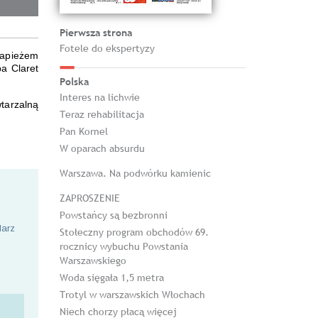
Pierwsza strona
Fotele do ekspertyzy
 Papieżem
a Claret
Polska
Interes na lichwie
tarzalną
Teraz rehabilitacja
Pan Kornel
W oparach absurdu
Warszawa. Na podwórku kamienic
ZAPROSZENIE
Powstańcy są bezbronni
larz
Stołeczny program obchodów 69.
rocznicy wybuchu Powstania
Warszawskiego
Woda sięgała 1,5 metra
Trotyl w warszawskich Włochach
Niech chorzy płacą więcej