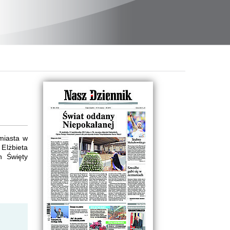
miasta w
Elżbieta
h Święty