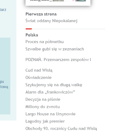
larz
Pierwsza strona
Świat oddany Niepokalanej
Polska
Proces na półmetku
Szwalbe gubi się w zeznaniach
POZNAŃ. Przemarszem zespołów l
Cud nad Wisłą
Oświadczenie
epu
Szykujemy się na długą walkę
ilową
Alarm dla „frankowiczów”
Decyzja na piśmie
Miliony do zwrotu
Largo House na Ursynowie
Łagodny jak premier
Obchody 93. rocznicy Cudu nad Wisłą