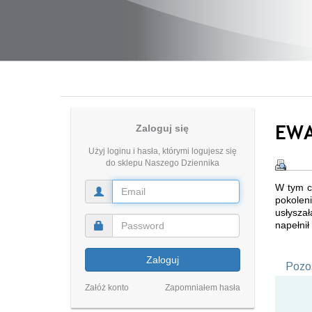
EWA
Zaloguj się
Użyj loginu i hasła, którymi logujesz się
do sklepu Naszego Dziennika
W tym c
pokolen
usłysza
napełnił
Zaloguj
Pozos
Załóż konto
Zapomniałem hasła