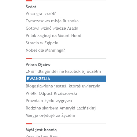
Świat
W co gra Izrael?
Tymczasowa misja Rusnoka
Gotowi wziąć władzę Asada
Polak zaginął na Mount Hood
Starcia w Egipcie
Nobel dla Manninga?
Wiara Ojców
„Nie” dla gender na katolickiej uczelni
EWANGELIA
Błogosławiona jesteś, któraś uwierzyła
Wielki Odpust Krzeszowski
Prawda o życiu wygrywa
Rodzina skarbem Ameryki Łacińskiej
Maryja oręduje za życiem
Myśl jest bronią
Zwycięstwo Maryi