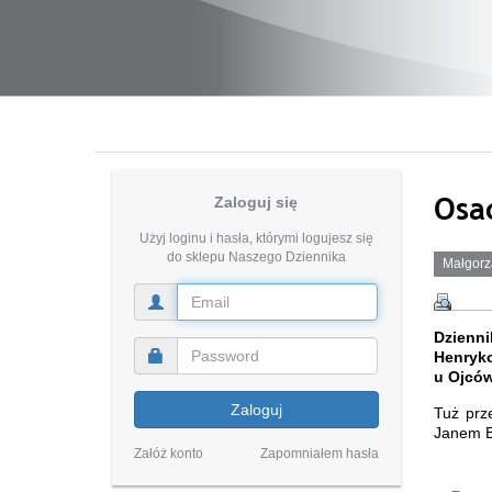
Osa
Zaloguj się
Użyj loginu i hasła, którymi logujesz się
do sklepu Naszego Dziennika
Małgorz
Dzienn
Henryko
u Ojców
Zaloguj
Tuż prz
Janem B
Załóż konto
Zapomniałem hasła