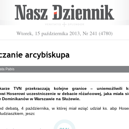
Wtorek, 15 października 2013, Nr 241 (4780)
czanie arcybiskupa
ata Pabis
ikarze TVN przekraczają kolejne granice – uniemożliwili k
wi Hoserowi uczestniczenie w debacie różańcowej, jaka miała s
 Dominikanów w Warszawie na Służewie.
ed debatą, 4 października, w której miał wziąć udział ks. abp Hose
udziaszkiem, jeszc