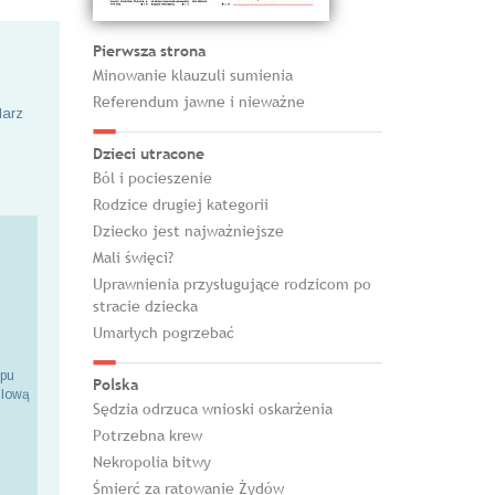
Pierwsza strona
Minowanie klauzuli sumienia
Referendum jawne i nieważne
larz
Dzieci utracone
Ból i pocieszenie
Rodzice drugiej kategorii
Dziecko jest najważniejsze
Mali święci?
Uprawnienia przysługujące rodzicom po
stracie dziecka
Umarłych pogrzebać
epu
Polska
ilową
Sędzia odrzuca wnioski oskarżenia
Potrzebna krew
Nekropolia bitwy
Śmierć za ratowanie Żydów