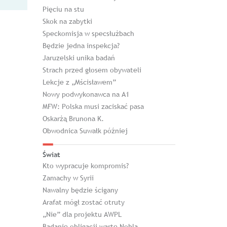
Pięciu na stu
Skok na zabytki
Speckomisja w specsłużbach
Będzie jedna inspekcja?
Jaruzelski unika badań
Strach przed głosem obywateli
Lekcje z „Mścisławem”
Nowy podwykonawca na A1
MFW: Polska musi zaciskać pasa
Oskarżą Brunona K.
Obwodnica Suwałk później
Świat
Kto wypracuje kompromis?
Zamachy w Syrii
Nawalny będzie ścigany
Arafat mógł zostać otruty
„Nie” dla projektu AWPL
Badanie obligacji warte Nobla