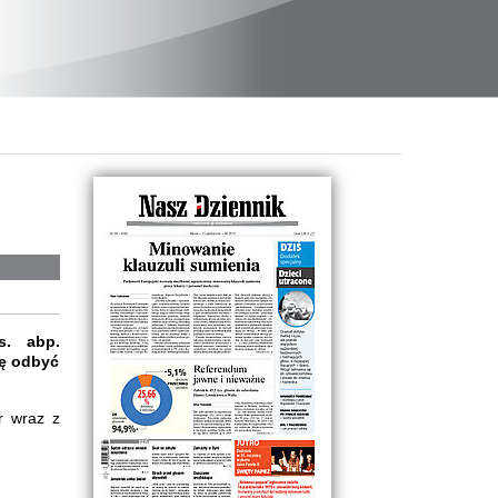
s. abp.
ię odbyć
r wraz z