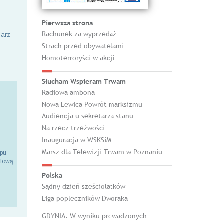
Pierwsza strona
Rachunek za wyprzedaż
larz
Strach przed obywatelami
Homoterroryści w akcji
Słucham Wspieram Trwam
Radiowa ambona
Nowa Lewica Powrót marksizmu
Audiencja u sekretarza stanu
Na rzecz trzeźwości
Inauguracja w WSKSiM
Marsz dla Telewizji Trwam w Poznaniu
epu
ilową
Polska
Sądny dzień sześciolatków
Liga popleczników Dworaka
GDYNIA. W wyniku prowadzonych