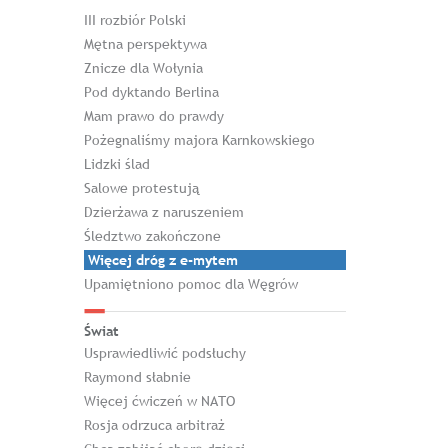
III rozbiór Polski
Mętna perspektywa
Znicze dla Wołynia
Pod dyktando Berlina
Mam prawo do prawdy
Pożegnaliśmy majora Karnkowskiego
Lidzki ślad
Salowe protestują
Dzierżawa z naruszeniem
Śledztwo zakończone
Więcej dróg z e-mytem
Upamiętniono pomoc dla Węgrów
Świat
Usprawiedliwić podsłuchy
Raymond słabnie
Więcej ćwiczeń w NATO
Rosja odrzuca arbitraż