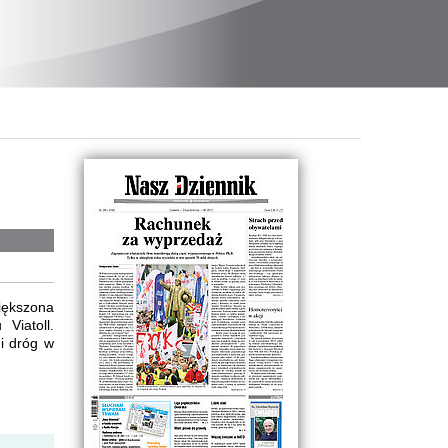
większona
Viatoll.
mi dróg w