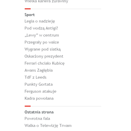
Wielka kariera żurawiny
Sport
Legia o nadzieję
Pod wodzą Antigi?
„Lewy” w centrum
Przegrały po walce
Wygrane pod siatką
Oskarżony prezydent
Ferrari chciało Kubicę
Awans Zagłębia
TdF z Leeds
Punkty Gortata
Ferguson atakuje
Kadra powołana
Ostatnia strona
Powrotna fala
Walka o Telewizję Trwam