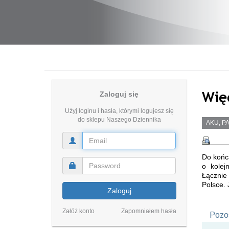
Wię
Zaloguj się
Użyj loginu i hasła, którymi logujesz się
do sklepu Naszego Dziennika
AKU, P
Do końca
o kolej
Łącznie 
Polsce. 
Zaloguj
Załóż konto
Zapomniałem hasła
Pozos