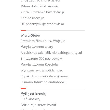
Chcą zabijać chore dzieci
Milion dolarów dziennie
Złota Jutrzenka bez dotacji
Koniec recesji?
UE podtrzymuje stanowisko
Wiara Ojców
Premiera filmu o ks. Wojtyle
Maryja wzorem wiary
Arcybiskup Michalik nie zabiegał o tytuł
Zniszczono 350 nagrobków
Maryja wzorem Kościoła
Wyraźmy swoją solidarność
Papież Franciszek do więźniów
„Lumen fidei” na audiobooku
Myśl jest bronią
Cień Moskwy
Gdzie bije serce Polski