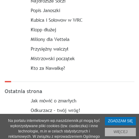
Najdroższe Soczi
Popis Janoszki
Kubica i Sołowow w WRC
Klopp dłużej
Miliony dla Vettela
Przysiężny walczył
Mistrzowski początek
Kto za Nawałkę?
Ostatnia strona
Jak mówić o zmarłych
Odkurzacz – twój wróg!
Na portalu internetowym wp.naszdziennik.pl mogą być
ZGADZAM SIĘ
wykorzystywane pliki cookies (tzw. ciasteczka) i inne
technologie, m.in w celach statystycznych i
WIĘCEJ
reklamowych. W związku z wprowadzeniem Ogólnego