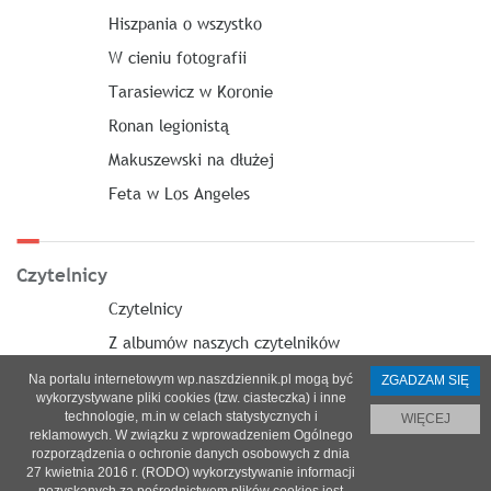
Hiszpania o wszystko
W cieniu fotografii
Tarasiewicz w Koronie
Ronan legionistą
Makuszewski na dłużej
Feta w Los Angeles
Czytelnicy
Czytelnicy
Z albumów naszych czytelników
Na portalu internetowym wp.naszdziennik.pl mogą być
ZGADZAM SIĘ
wykorzystywane pliki cookies (tzw. ciasteczka) i inne
technologie, m.in w celach statystycznych i
WIĘCEJ
reklamowych. W związku z wprowadzeniem Ogólnego
O nas
|
Reklama
|
Prenumerata
|
Regulamin
|
Kontakt
rozporządzenia o ochronie danych osobowych z dnia
27 kwietnia 2016 r. (RODO) wykorzystywanie informacji
© 2021 Copyright by SPES sp. z o.o.