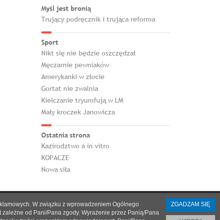
Myśl jest bronią
Trujący podręcznik i trująca reforma
Sport
Nikt się nie będzie oszczędzał
Męczarnie pewniaków
Amerykanki w złocie
Gortat nie zwalnia
Kielczanie tryumfują w LM
Mały kroczek Janowicza
Ostatnia strona
Kazirodztwo a in vitro
KOPACZE
Nowa siła
h i reklamowych. W związku z wprowadzeniem Ogólnego
ZGADZAM SIĘ
st zależne od Pani/Pana zgody. Wyrażenie przez Panią/Pana