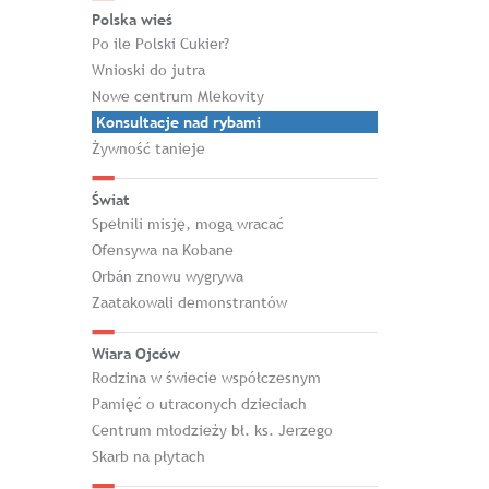
Polska wieś
Po ile Polski Cukier?
Wnioski do jutra
Nowe centrum Mlekovity
Konsultacje nad rybami
Żywność tanieje
Świat
Spełnili misję, mogą wracać
Ofensywa na Kobane
Orbán znowu wygrywa
Zaatakowali demonstrantów
Wiara Ojców
Rodzina w świecie współczesnym
Pamięć o utraconych dzieciach
Centrum młodzieży bł. ks. Jerzego
Skarb na płytach