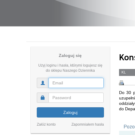
Kon
Zaloguj się
Użyj loginu i hasła, którymi logujesz się
do sklepu Naszego Dziennika
KL
Do 30 p
uzupełn
oddziały
do Depa
Zaloguj
Załóż konto
Zapomniałem hasła
Pozos