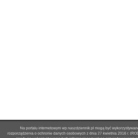
Na portalu internetowym wp.naszdziennik.pl mogą być wykorzystywane 
rozporządzenia o ochronie danych osobowych z dnia 27 kwietnia 2016 r. (RO