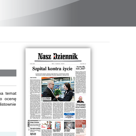
na temat
 o ocenę
listownie