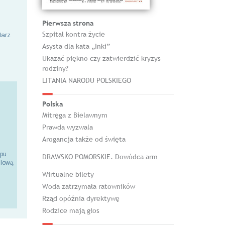
Pierwsza strona
Szpital kontra życie
larz
Asysta dla kata „Inki”
Ukazać piękno czy zatwierdzić kryzys
rodziny?
LITANIA NARODU POLSKIEGO
Polska
Mitręga z Bielawnym
Prawda wyzwala
Arogancja także od święta
epu
DRAWSKO POMORSKIE. Dowódca arm
ilową
Wirtualne bilety
Woda zatrzymała ratowników
Rząd opóźnia dyrektywę
Rodzice mają głos