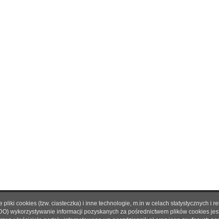
pliki cookies (tzw. ciasteczka) i inne technologie, m.in w celach statystycznyc
O nas
|
Reklama
|
Prenumerata
|
Regulamin
|
Kontakt
DO) wykorzystywanie informacji pozyskanych za pośrednictwem plików cookies je