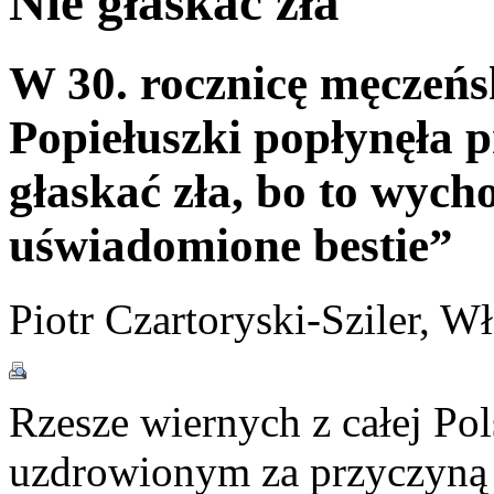
Nie głaskać zła
W 30. rocznicę męczeńsk
Popiełuszki popłynęła p
głaskać zła, bo to wych
uświadomione bestie”
Piotr Czartoryski-Sziler, W
Rzesze wiernych z całej Po
uzdrowionym za przyczyną b