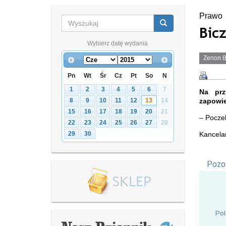
Prawo
Bic
Wybierz datę wydania
Zenon B
Pn
Wt
Śr
Cz
Pt
So
N
1
2
3
4
5
6
7
Na prz
zapowie
8
9
10
11
12
13
14
15
16
17
18
19
20
21
– Poczek
22
23
24
25
26
27
28
Kancelar
29
30
Pozos
Pol