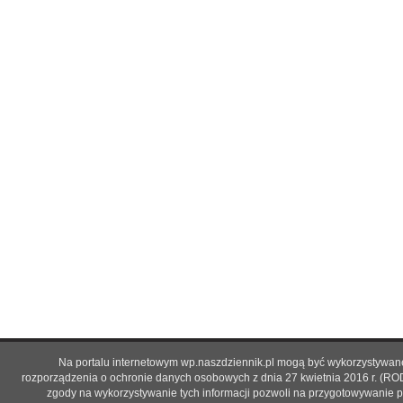
Na portalu internetowym wp.naszdziennik.pl mogą być wykorzystywane 
rozporządzenia o ochronie danych osobowych z dnia 27 kwietnia 2016 r. (RO
zgody na wykorzystywanie tych informacji pozwoli na przygotowywanie p