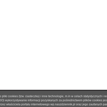
pliki cookies (tzw. ciasteczka) i inne technologie, m.in w celach statystycznyc
O nas
|
Reklama
|
Prenumerata
|
Regulamin
|
Kontakt
DO) wykorzystywanie informacji pozyskanych za pośrednictwem plików cookies je
rzez właściciela portalu internetowego wp.naszdziennik.pl oraz jego zaufanych p
© 2021 Copyright by SPES sp. z o.o.