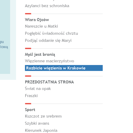
Azylanci bez schroniska
Wiara Ojców
Nareszcie u Matki
Pogłębić świadomość chrztu
Podjąć oddanie się Maryi
epu
ilową
Myśl jest bronią
Więzienne macierzyństwo
Rozbicie więzienia w Krakowie
PRZEDOSTATNIA STRONA
Świat na opak
Fraszki
Sport
Kszczot ze srebrem
Szybki awans
Kierunek Japonia