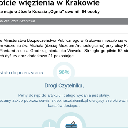
bicie więzienia w Krakowie
ze majora Józefa Kurasia „Ognia” uwolnili 64 osoby
na Wieliczka-Szarkowa
ie Ministerstwa Bezpieczeństwa Publicznego w Krakowie mieściło się 
m więzieniu św. Michała (dzisiaj Muzeum Archeologiczne) przy ulicy Po
lantami a ulicą Grodzką, niedaleko Wawelu. Strzegło go pilnie 52 s
ych dyżury oraz dodatkowo 21 pozostając
96%
tało do przeczytania:
Drogi Czytelniku,
Pełny dostęp do artykułu i całego wydania jest płatny.
ecamy zakup poprzez serwis: sklep.naszdziennik.pl oferujący szeroki wach
kanałów dostępu. .