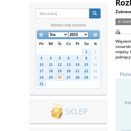
Roz
Żołnier
dr Joan
Wybierz datę wydania
Więzien
Pn
Wt
Śr
Cz
Pt
So
N
cesarski
między P
1
2
pełniąc
3
4
5
6
7
8
9
10
11
12
13
14
15
16
17
18
19
20
21
22
23
Pozos
24
25
26
27
28
29
30
31
Pol