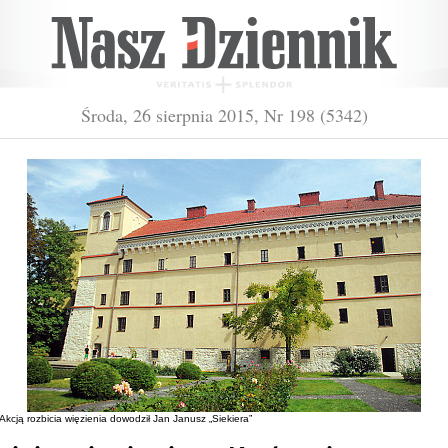
Środa, 26 sierpnia 2015, Nr 198 (5342)
Akcją rozbicia więzienia dowodził Jan Janusz „Siekiera”