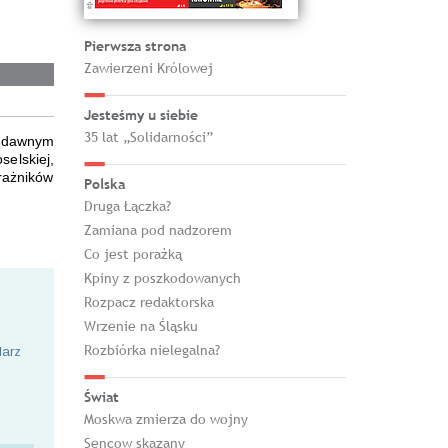
Pierwsza strona
Zawierzeni Królowej
Jesteśmy u siebie
35 lat „Solidarności”
w dawnym
selskiej,
trażników
Polska
Druga Łączka?
Zamiana pod nadzorem
Co jest porażką
Kpiny z poszkodowanych
Rozpacz redaktorska
Wrzenie na Śląsku
Rozbiórka nielegalna?
larz
Świat
Moskwa zmierza do wojny
Sencow skazany