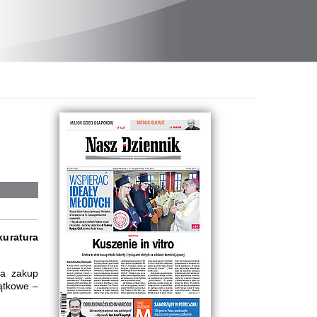
kuratura
na zakup
jątkowe –