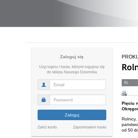
Zaloguj się
PROK
Rol
Użyj loginu i hasła, którymi logujesz się
do sklepu Naszego Dziennika
KL
Pięciu 
Okręgow
Zaloguj
Rolnicy
państwow
Załóż konto
Zapomniałem hasła
od 50 do