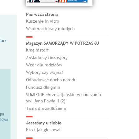
Pierwsza strona
Kuszenie in vitro
Wspierać ideały młodych
larz
Magazyn SAMORZĄDY W POTRZASKU
Krąg historii
Zakładnicy finansjery
Wzór dla rodziców
Wybory czy wojna?
Odbudować ducha narodu
Fundusz dla gmin
SUMIENIE chrześcijańskie w nauczaniu
św. Jana Pawła II (2)
Tama dla zadłużania
epu
ilową
Jesteśmy u siebie
Kto i jak głosował