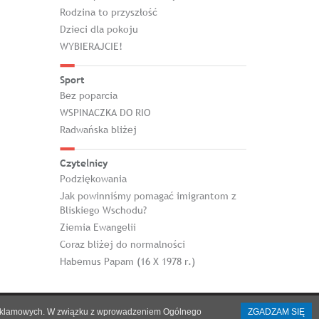
Rodzina to przyszłość
Dzieci dla pokoju
WYBIERAJCIE!
Sport
Bez poparcia
WSPINACZKA DO RIO
Radwańska bliżej
Czytelnicy
Podziękowania
Jak powinniśmy pomagać imigrantom z
Bliskiego Wschodu?
Ziemia Ewangelii
Coraz bliżej do normalności
Habemus Papam (16 X 1978 r.)
h i reklamowych. W związku z wprowadzeniem Ogólnego
ZGADZAM SIĘ