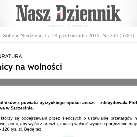
Sobota-Niedziela, 17-18 października 2015, Nr 243 (5387)
URATURA
nicy na wolności
rolników z powiatu pyrzyckiego opuści areszt – zdecydowała Pro
a w Szczecinie.
, którzy są podejrzewani przez śledczych o ustawianie przetargów 
ej ziemi, aby wyjść z aresztu, muszą wpłacić wysokie poręczenie ma
 120 tys. zł. Będą też