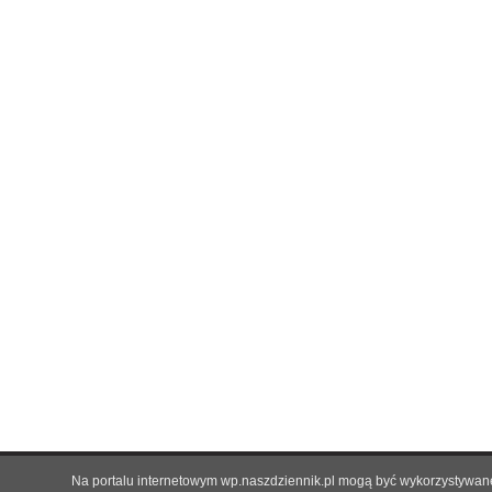
Na portalu internetowym wp.naszdziennik.pl mogą być wykorzystywane 