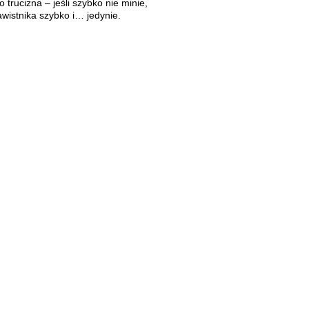
o trucizna – jeśli szybko nie minie,
awistnika szybko i… jedynie.