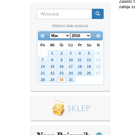
Zawiść t
zabija z
Wybierz datę wydania
Pn
Wt
Śr
Cz
Pt
So
N
1
2
3
4
5
6
7
8
9
10
11
12
13
14
15
16
17
18
19
20
21
22
23
24
25
26
27
28
29
30
31