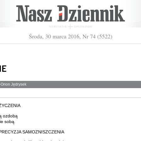
Środa, 30 marca 2016, Nr 74 (5522)
IE
-Orion Jędrysek
 ŻYCZENIA
ą ozdobą
ie sobą.
 PRECYZJA SAMOZNISZCZENIA