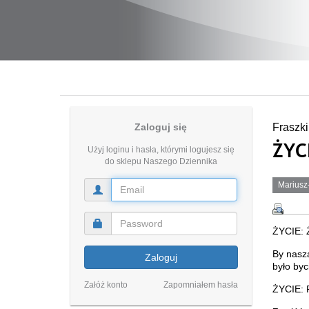
Zaloguj się
Fraszki
ŻYC
Użyj loginu i hasła, którymi logujesz się
do sklepu Naszego Dziennika
Mariusz
ŻYCIE:
By nasz
Zaloguj
było byc
Załóż konto
Zapomniałem hasła
ŻYCIE: