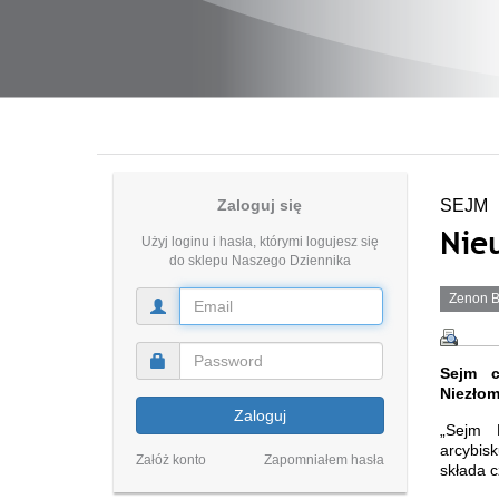
Zaloguj się
SEJM
Nieu
Użyj loginu i hasła, którymi logujesz się
do sklepu Naszego Dziennika
Zenon B
Sejm c
Niezłom
Zaloguj
„Sejm R
arcybisk
Załóż konto
Zapomniałem hasła
składa 