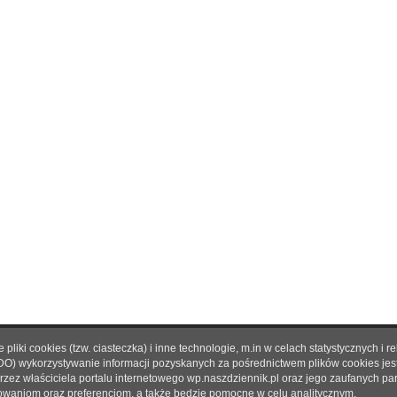
pliki cookies (tzw. ciasteczka) i inne technologie, m.in w celach statystycznyc
O nas
|
Reklama
|
Prenumerata
|
Regulamin
|
Kontakt
DO) wykorzystywanie informacji pozyskanych za pośrednictwem plików cookies je
rzez właściciela portalu internetowego wp.naszdziennik.pl oraz jego zaufanych p
© 2021 Copyright by SPES sp. z o.o.
owaniom oraz preferencjom, a także będzie pomocne w celu analitycznym.