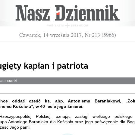
Czwartek, 14 września 2017, Nr 213 (5966)
gięty kapłan i patriota
aranowski
hce oddać cześć ks. abp. Antoniemu Baraniakowi, „Żołn
nemu Kościoła”, w 40-lecie jego śmierci.
zeczypospolitej Polskiej, uznając zasługi wielkiego polskiego 
upa Antoniego Baraniaka dla Kościoła oraz jego poświęcenie dla Boga
cześć Jego pami