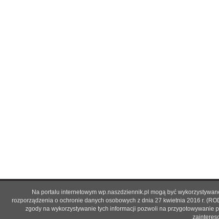
Na portalu internetowym wp.naszdziennik.pl mogą być wykorzystywane 
rozporządzenia o ochronie danych osobowych z dnia 27 kwietnia 2016 r. (RO
zgody na wykorzystywanie tych informacji pozwoli na przygotowywanie p
zainteres