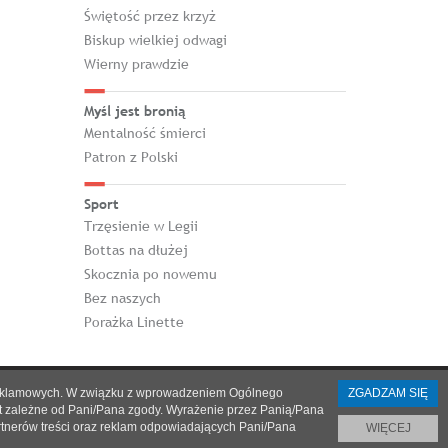
Świętość przez krzyż
Biskup wielkiej odwagi
Wierny prawdzie
Myśl jest bronią
Mentalność śmierci
Patron z Polski
Sport
Trzęsienie w Legii
Bottas na dłużej
Skocznia po nowemu
Bez naszych
Porażka Linette
h i reklamowych. W związku z wprowadzeniem Ogólnego
ZGADZAM SIĘ
st zależne od Pani/Pana zgody. Wyrażenie przez Panią/Pana
artnerów treści oraz reklam odpowiadających Pani/Pana
WIĘCEJ