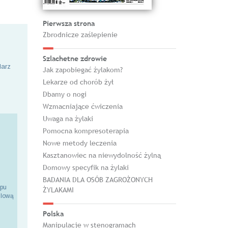
Pierwsza strona
Zbrodnicze zaślepienie
Szlachetne zdrowie
larz
Jak zapobiegać żylakom?
Lekarze od chorób żył
Dbamy o nogi
Wzmacniające ćwiczenia
Uwaga na żylaki
Pomocna kompresoterapia
Nowe metody leczenia
Kasztanowiec na niewydolność żylną
Domowy specyfik na żylaki
BADANIA DLA OSÓB ZAGROŻONYCH
epu
ŻYLAKAMI
ilową
Polska
Manipulacje w stenogramach