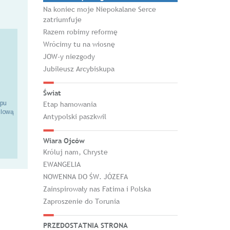
Na koniec moje Niepokalane Serce
zatriumfuje
Razem robimy reformę
Wrócimy tu na wiosnę
JOW-y niezgody
Jubileusz Arcybiskupa
Świat
epu
Etap hamowania
ilową
Antypolski paszkwil
Wiara Ojców
Króluj nam, Chryste
EWANGELIA
NOWENNA DO ŚW. JÓZEFA
Zainspirowały nas Fatima i Polska
Zaproszenie do Torunia
PRZEDOSTATNIA STRONA