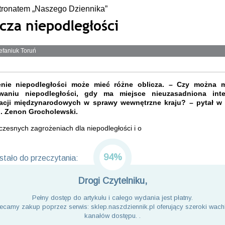
tronatem „Naszego Dziennika”
cza niepodległości
efaniuk Toruń
enie niepodległości może mieć różne oblicza. – Czy można 
waniu niepodległości, gdy ma miejsce nieuzasadniona inte
acji międzynarodowych w sprawy wewnętrzne kraju? – pytał w
d. Zenon Grocholewski.
zesnych zagrożeniach dla niepodległości i o
94%
tało do przeczytania:
Drogi Czytelniku,
Pełny dostęp do artykułu i całego wydania jest płatny.
ecamy zakup poprzez serwis: sklep.naszdziennik.pl oferujący szeroki wach
kanałów dostępu. .