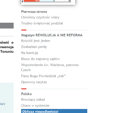
Pierwsza strona
Chrońmy czystość wiary
Trudno świętować podział
Magazyn REWOLUCJA A NIE REFORMA
Kościół jest jeden
mówić o
Znalazłam perłę
rwencja
 Toruniu
Na banicję
Klucz do naprawy sądów
Wspomnienie św. Wacława, patrona
Czech
Panu Bogu Powiedział „tak”
Operowy rarytas
Polska
Kroczący zakaz
larz
Chaos w systemie
Oblicza niepodległości