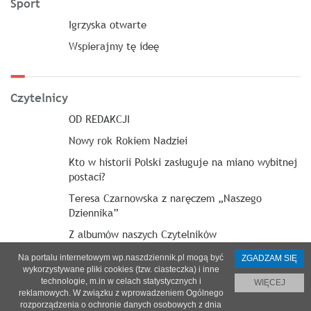
Sport
Igrzyska otwarte
Wspierajmy tę ideę
Czytelnicy
OD REDAKCJI
Nowy rok Rokiem Nadziei
Kto w historii Polski zasługuje na miano wybitnej
postaci?
Teresa Czarnowska z naręczem „Naszego
Dziennika”
Z albumów naszych Czytelników
Na portalu internetowym wp.naszdziennik.pl mogą być
ZGADZAM SIĘ
wykorzystywane pliki cookies (tzw. ciasteczka) i inne
technologie, m.in w celach statystycznych i
WIĘCEJ
reklamowych. W związku z wprowadzeniem Ogólnego
O nas
|
Reklama
|
Prenumerata
|
Regulamin
|
Kontakt
rozporządzenia o ochronie danych osobowych z dnia