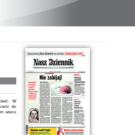
ziwić. W
orami do
nym wiecu