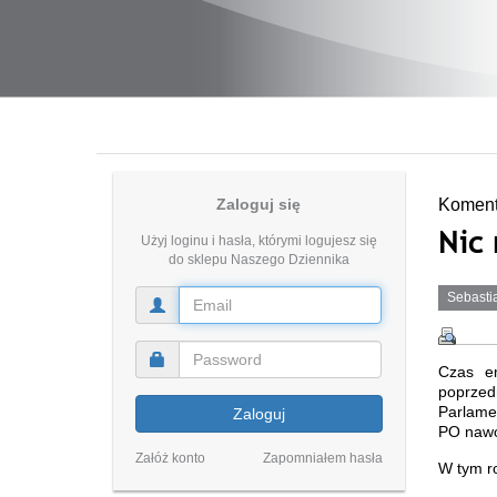
Zaloguj się
Koment
Nic
Użyj loginu i hasła, którymi logujesz się
do sklepu Naszego Dziennika
Sebasti
Czas em
poprzed
Parlamen
Zaloguj
PO nawoł
Załóż konto
Zapomniałem hasła
W tym r