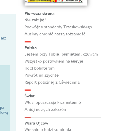
Pierwsza strona
Nie zabijaj!
Podwójne standardy Trzaskowskiego
Musimy chronić naszą tożsamość
larz
Polska
Jestem przy Tobie, pamiętam, czuwam
Wszystko postawiłem na Maryję
Hołd bohaterom
Powrót na szychtę
Raport położnej z Oświęcimia
Świat
Włosi opuszczają kwarantannę
epu
Mniej nowych zakażeń
ilową
Wiara Ojców
Wołanie o ludzi sumienia