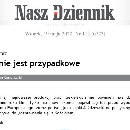
Wtorek, 19 maja 2020, Nr 115 (6773)
arz
 nie jest przypadkowe
an Karczewski
isji najnowszej produkcji braci Sekielskich nie powinien nas d
nim roku film „Tylko nie mów nikomu” pojawił się tuż przed wyb
tu Europejskiego, zaraz po tym, jak niejaki Jażdżewski na politycz
ywał do „rozprawienia się” z Kościołem.
ok