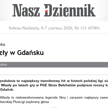
Sobota-Niedziela, 6-7 czerwca 2020, Nr 131 (6789)
wka
zły w Gdańsku
robisz
odobnie to największy transferowy hit w historii polskiej ligi si
 Wlazły po latach gry w PGE Skrze Bełchatów podpisze roczny k
 Gdańsk.
i Wlazły to niekwestionowana legenda Skry i zarazem najlepszy zawo
atkarskiej PlusLigi (wybrany głosa