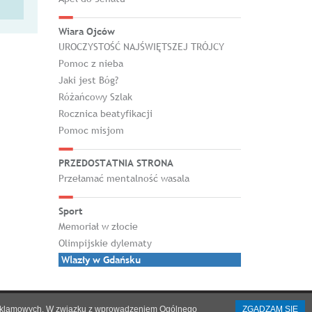
Wiara Ojców
UROCZYSTOŚĆ NAJŚWIĘTSZEJ TRÓJCY
Pomoc z nieba
Jaki jest Bóg?
Różańcowy Szlak
Rocznica beatyfikacji
Pomoc misjom
PRZEDOSTATNIA STRONA
Przełamać mentalność wasala
Sport
Memoriał w złocie
Olimpijskie dylematy
Wlazły w Gdańsku
h i reklamowych. W związku z wprowadzeniem Ogólnego
ZGADZAM SIĘ