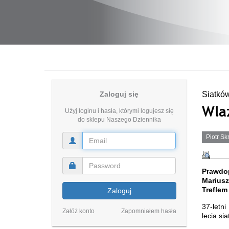
Zaloguj się
Siatkó
Wla
Użyj loginu i hasła, którymi logujesz się
do sklepu Naszego Dziennika
Piotr Sk
Prawdop
Mariusz
Treflem
Zaloguj
37-letn
Załóż konto
Zapomniałem hasła
lecia si