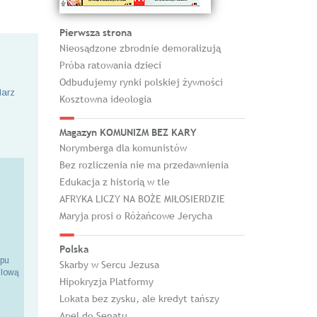
Pierwsza strona
Nieosądzone zbrodnie demoralizują
Próba ratowania dzieci
Odbudujemy rynki polskiej żywności
larz
Kosztowna ideologia
Magazyn KOMUNIZM BEZ KARY
Norymberga dla komunistów
Bez rozliczenia nie ma przedawnienia
Edukacja z historią w tle
AFRYKA LICZY NA BOŻE MIŁOSIERDZIE
Maryja prosi o Różańcowe Jerycha
Polska
epu
Skarby w Sercu Jezusa
ilową
Hipokryzja Platformy
Lokata bez zysku, ale kredyt tańszy
Apel do Senatu