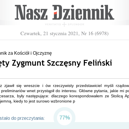
Czwartek, 21 stycznia 2021, Nr 16 (6978)
ik za Kościół i Ojczyznę
ęty Zygmunt Szczęsny Feliński
rz zjawił się wreszcie i ów rzeczywisty przedstawiciel myśli rządow
preliminariów wnet przystąpił do interesu. Główne pytania, jakie mi p
 cesarza, były następujące: dlaczego korespondowałem ze Stolicą Ap
jemną, kiedy to jest surowo wzbronione p
77%
tało do przeczytania: