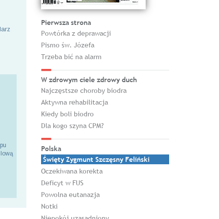
Pierwsza strona
larz
Powtórka z deprawacji
Pismo św. Józefa
Trzeba bić na alarm
W zdrowym ciele zdrowy duch
Najczęstsze choroby biodra
Aktywna rehabilitacja
Kiedy boli biodro
Dla kogo szyna CPM?
epu
Polska
ilową
Święty Zygmunt Szczęsny Feliński
Oczekiwana korekta
Deficyt w FUS
Powolna eutanazja
Notki
Niepokój uzasadniony