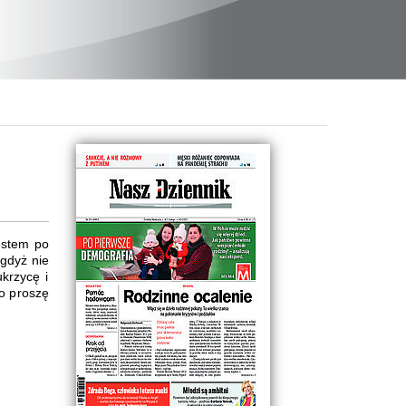
estem po
 gdyż nie
krzycę i
zo proszę