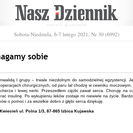
Sobota-Niedziela, 6-7 lutego 2021, Nr 30 (6992)
agamy sobie
inwalidą I grupy – trwale niezdolnym do samodzielnej egzystencji. J
 operacjach chirurgicznych, od paru lat chodzę w cewniku moczowym,
herza i lewej nerki. Przeszedłem ciężki zawał serca. Choruję na cu
ać insulinę. Po wykupieniu leków zostaje mi niewiele na życie. Bard
ków o pomoc i za wszelkie dobro z głębi serca dziękuję.
Kwiecień ul. Polna 1/3, 87-865 Izbica Kujawska