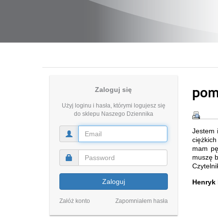
pom
Zaloguj się
Użyj loginu i hasła, którymi logujesz się
do sklepu Naszego Dziennika
Jestem 
ciężkich
mam pęc
muszę br
Czytelni
Zaloguj
Henryk 
Załóż konto
Zapomniałem hasła