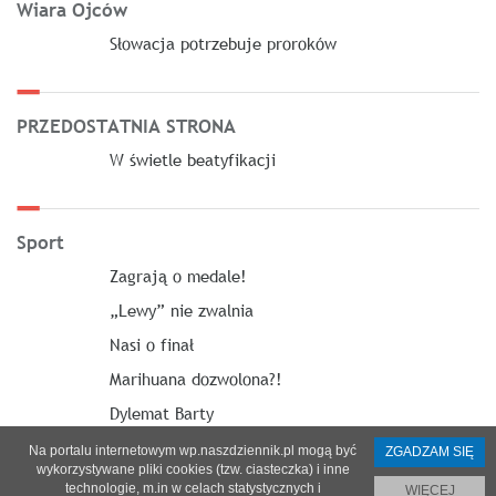
Wiara Ojców
Słowacja potrzebuje proroków
PRZEDOSTATNIA STRONA
W świetle beatyfikacji
Sport
Zagrają o medale!
„Lewy” nie zwalnia
Nasi o finał
Marihuana dozwolona?!
Dylemat Barty
Na portalu internetowym wp.naszdziennik.pl mogą być
ZGADZAM SIĘ
wykorzystywane pliki cookies (tzw. ciasteczka) i inne
technologie, m.in w celach statystycznych i
WIĘCEJ