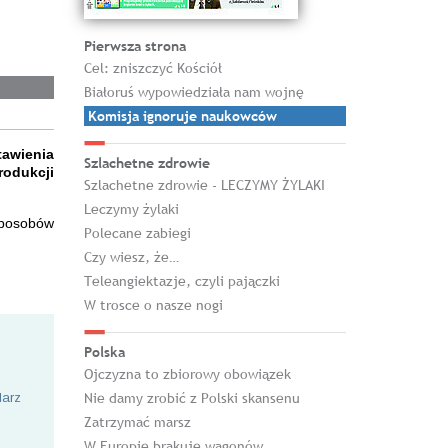
Pierwsza strona
Cel: zniszczyć Kościół
Białoruś wypowiedziała nam wojnę
Komisja ignoruje naukowców
tawienia
Szlachetne zdrowie
rodukcji
Szlachetne zdrowie - LECZYMY ŻYLAKI
Leczymy żylaki
sposobów
Polecane zabiegi
Czy wiesz, że…
Teleangiektazje, czyli pajączki
W trosce o nasze nogi
Polska
Ojczyzna to zbiorowy obowiązek
Nie damy zrobić z Polski skansenu
larz
Zatrzymać marsz
W Europie brakuje wagonów