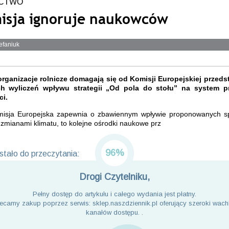
ICTWO
isja ignoruje naukowców
efaniuk
organizacje rolnicze domagają się od Komisji Europejskiej przeds
h wyliczeń wpływu strategii „Od pola do stołu” na system p
i.
isja Europejska zapewnia o zbawiennym wpływie proponowanych 
 zmianami klimatu, to kolejne ośrodki naukowe prz
96%
tało do przeczytania:
Drogi Czytelniku,
Pełny dostęp do artykułu i całego wydania jest płatny.
ecamy zakup poprzez serwis: sklep.naszdziennik.pl oferujący szeroki wach
kanałów dostępu. .