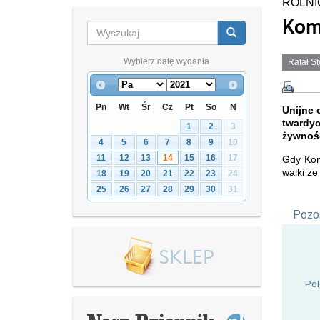
ROLN
Kom
Wybierz datę wydania
Rafał St
Pn
Wt
Śr
Cz
Pt
So
N
Unijne 
twardyc
1
2
3
żywnośc
4
5
6
7
8
9
10
11
12
13
14
15
16
17
Gdy Kom
walki ze
18
19
20
21
22
23
24
25
26
27
28
29
30
31
Pozos
Pol