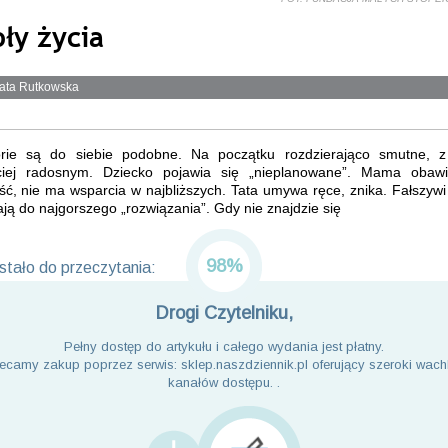
ły życia
ata Rutkowska
orie są do siebie podobne. Na początku rozdzierająco smutne, z
ciej radosnym. Dziecko pojawia się „nieplanowane”. Mama obaw
ść, nie ma wsparcia w najbliższych. Tata umywa ręce, znika. Fałszyw
ą do najgorszego „rozwiązania”. Gdy nie znajdzie się
98%
tało do przeczytania:
Drogi Czytelniku,
Pełny dostęp do artykułu i całego wydania jest płatny.
ecamy zakup poprzez serwis: sklep.naszdziennik.pl oferujący szeroki wach
kanałów dostępu. .