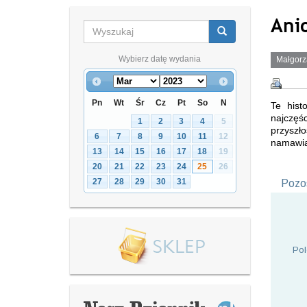
Anio
Wybierz datę wydania
Małgorz
Pn
Wt
Śr
Cz
Pt
So
N
Te hist
najczęś
1
2
3
4
5
przyszło
6
7
8
9
10
11
12
namawiaj
13
14
15
16
17
18
19
20
21
22
23
24
25
26
27
28
29
30
31
Pozos
Pol