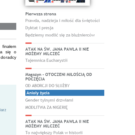
Pierwsza strona
Prawda, nadzieja i miłość dla świętości
Dyktat i presja
Będziemy modlić się za bluźnierców
 finałem
ATAK NA ŚW. JANA PAWŁA II NIE
ia się o
MOŻEMY MILCZEĆ
i doradcy
Tajemnica Eucharystii
Magazyn - OTOCZENI MIŁOŚCIĄ OD
POCZĘCIA
OD ABORCJI DO SŁUŻBY
Anioły życia
Gender tylnymi drzwiami
MODLITWA ZA NIGERIĘ
larz
ATAK NA ŚW. JANA PAWŁA II NIE
MOŻEMY MILCZEĆ
To największy Polak w historii