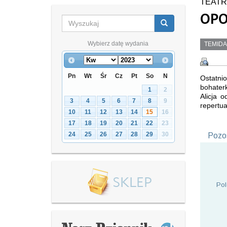
TEATR
OPO
Wybierz datę wydania
TEMIDA
Pn
Wt
Śr
Cz
Pt
So
N
Ostatnio
bohater
1
2
Alicja 
3
4
5
6
7
8
9
repertua
10
11
12
13
14
15
16
17
18
19
20
21
22
23
24
25
26
27
28
29
30
Pozos
Pol