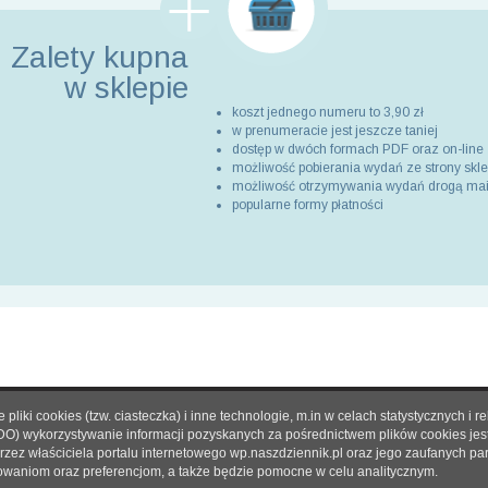
Zalety kupna
w sklepie
koszt jednego numeru to 3,90 zł
w prenumeracie jest jeszcze taniej
dostęp w dwóch formach PDF oraz on-line
możliwość pobierania wydań ze strony skl
możliwość otrzymywania wydań drogą ma
popularne formy płatności
pliki cookies (tzw. ciasteczka) i inne technologie, m.in w celach statystycznyc
O nas
|
Reklama
|
Prenumerata
|
Regulamin
|
Kontakt
DO) wykorzystywanie informacji pozyskanych za pośrednictwem plików cookies je
rzez właściciela portalu internetowego wp.naszdziennik.pl oraz jego zaufanych p
© 2021 Copyright by SPES sp. z o.o.
owaniom oraz preferencjom, a także będzie pomocne w celu analitycznym.