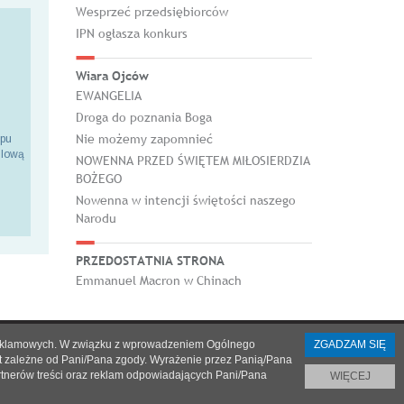
Wesprzeć przedsiębiorców
IPN ogłasza konkurs
Wiara Ojców
EWANGELIA
Droga do poznania Boga
Nie możemy zapomnieć
epu
ilową
NOWENNA PRZED ŚWIĘTEM MIŁOSIERDZIA
BOŻEGO
Nowenna w intencji świętości naszego
Narodu
PRZEDOSTATNIA STRONA
Emmanuel Macron w Chinach
h i reklamowych. W związku z wprowadzeniem Ogólnego
ZGADZAM SIĘ
st zależne od Pani/Pana zgody. Wyrażenie przez Panią/Pana
artnerów treści oraz reklam odpowiadających Pani/Pana
WIĘCEJ