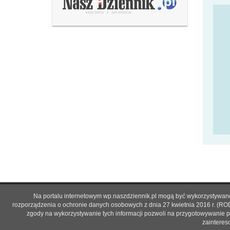
Na portalu internetowym wp.naszdziennik.pl mogą być wykorzystywane 
rozporządzenia o ochronie danych osobowych z dnia 27 kwietnia 2016 r. (RO
zgody na wykorzystywanie tych informacji pozwoli na przygotowywanie p
zainteres