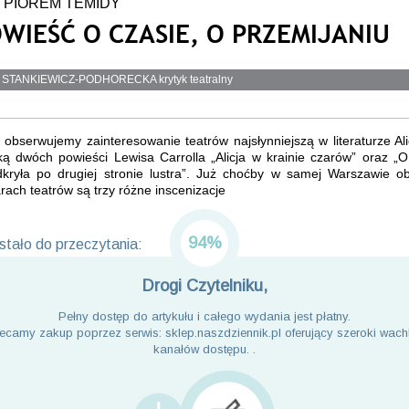
 PIÓREM TEMIDY
WIEŚĆ O CZASIE, O PRZEMIJANIU
 STANKIEWICZ-PODHORECKA krytyk teatralny
 obserwujemy zainteresowanie teatrów najsłynniejszą w literaturze Alic
ką dwóch powieści Lewisa Carrolla „Alicja w krainie czarów” oraz „O
odkryła po drugiej stronie lustra”. Już choćby w samej Warszawie o
rach teatrów są trzy różne inscenizacje
94%
tało do przeczytania:
Drogi Czytelniku,
Pełny dostęp do artykułu i całego wydania jest płatny.
ecamy zakup poprzez serwis: sklep.naszdziennik.pl oferujący szeroki wach
kanałów dostępu. .