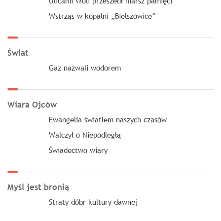
Ulicami Woli przeszedł marsz pamięci
Wstrząs w kopalni „Bielszowice”
Świat
Gaz nazwali wodorem
Wiara Ojców
Ewangelia światłem naszych czasów
Walczył o Niepodległą
Świadectwo wiary
Myśl jest bronią
Straty dóbr kultury dawnej