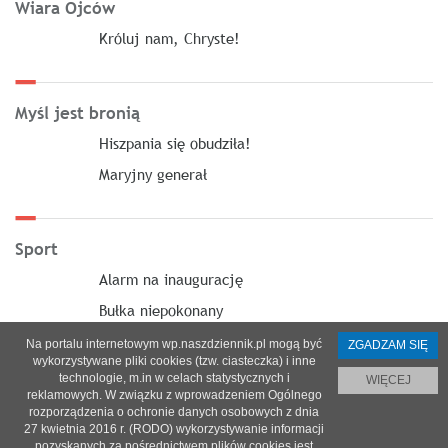
Wiara Ojców
Króluj nam, Chryste!
Myśl jest bronią
Hiszpania się obudziła!
Maryjny generał
Sport
Alarm na inaugurację
Bułka niepokonany
Na portalu internetowym wp.naszdziennik.pl mogą być
ZGADZAM SIĘ
wykorzystywane pliki cookies (tzw. ciasteczka) i inne
technologie, m.in w celach statystycznych i
WIĘCEJ
reklamowych. W związku z wprowadzeniem Ogólnego
O nas
|
Reklama
|
Prenumerata
|
Regulamin
|
Kontakt
rozporządzenia o ochronie danych osobowych z dnia
27 kwietnia 2016 r. (RODO) wykorzystywanie informacji
© 2021 Copyright by SPES sp. z o.o.
pozyskanych za pośrednictwem plików cookies jest