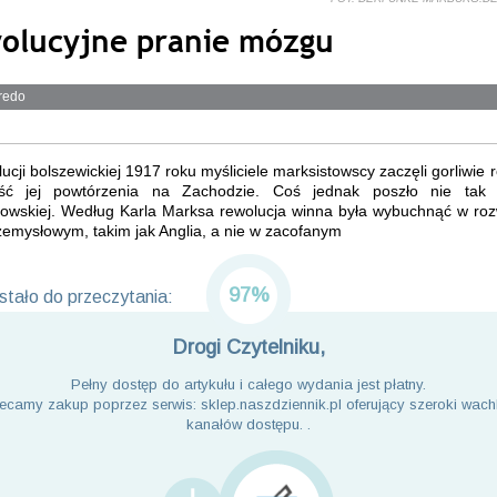
olucyjne pranie mózgu
redo
ucji bolszewickiej 1917 roku myśliciele marksistowscy zaczęli gorliwie
ść jej powtórzenia na Zachodzie. Coś jednak poszło nie tak 
towskiej. Według Karla Marksa rewolucja winna była wybuchnąć w roz
zemysłowym, takim jak Anglia, a nie w zacofanym
97%
tało do przeczytania:
Drogi Czytelniku,
Pełny dostęp do artykułu i całego wydania jest płatny.
ecamy zakup poprzez serwis: sklep.naszdziennik.pl oferujący szeroki wach
kanałów dostępu. .