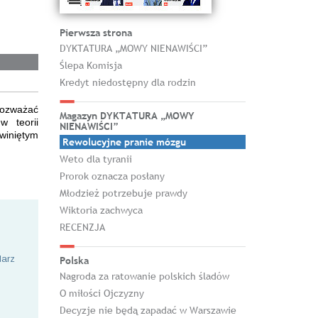
Pierwsza strona
DYKTATURA „MOWY NIENAWIŚCI”
Ślepa Komisja
Kredyt niedostępny dla rodzin
 rozważać
Magazyn DYKTATURA „MOWY
w teorii
NIENAWIŚCI”
winiętym
Rewolucyjne pranie mózgu
Weto dla tyranii
Prorok oznacza posłany
Młodzież potrzebuje prawdy
Wiktoria zachwyca
RECENZJA
larz
Polska
Nagroda za ratowanie polskich śladów
O miłości Ojczyzny
Decyzje nie będą zapadać w Warszawie