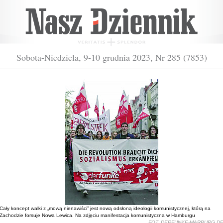
Sobota-Niedziela, 9-10 grudnia 2023, Nr 285 (7853)
Cały koncept walki z „mową nienawiści” jest nową odsłoną ideologii komunistycznej, którą na
Zachodzie forsuje Nowa Lewica. Na zdjęciu manifestacja komunistyczna w Hamburgu
FOT. DERFUNKE-MARBURG.D