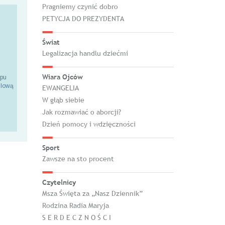
Pragniemy czynić dobro
PETYCJA DO PREZYDENTA
Świat
Legalizacja handlu dziećmi
Wiara Ojców
epu
ilową
EWANGELIA
W głąb siebie
Jak rozmawiać o aborcji?
Dzień pomocy i wdzięczności
Sport
Zawsze na sto procent
Czytelnicy
Msza Święta za „Nasz Dziennik”
Rodzina Radia Maryja
S E R D E C Z N O Ś C I