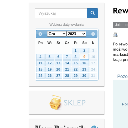
Rew
Wybierz datę wydania
Julio Lo
Pn
Wt
Śr
Cz
Pt
So
N
Po rewol
możliwo
1
2
3
marksis
4
5
6
7
8
9
10
kraju pr
11
12
13
14
15
16
17
18
19
20
21
22
23
24
25
26
27
28
29
30
31
Pozos
Pol