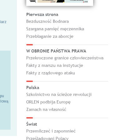
Pierwsza strona
Bezduszność Bodnara
larz
Szargana pamięć męczennika
Przebłaganie za aborcje
W OBRONIE PAŃSTWA PRAWA
Przekroczone granice człowieczeństwa
Fakty z marszu na instytucje
Fakty z rządowego ataku
Polska
Szkolnictwo na ścieżce rewolucji
epu
ilową
ORLEN podbija Europę
Zamach na własność
Świat
Przemilczeć i zapomnieć
Prześladowani Polacy