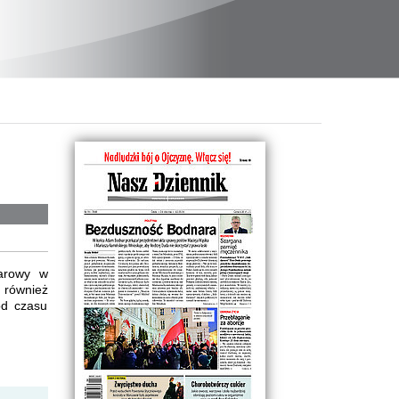
arowy w
 również
od czasu