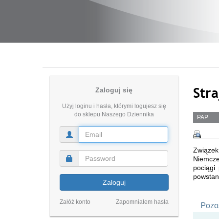
Stra
Zaloguj się
Użyj loginu i hasła, którymi logujesz się
do sklepu Naszego Dziennika
PAP
Związe
Niemcze
pociągi
powstani
Zaloguj
Załóż konto
Zapomniałem hasła
Pozos