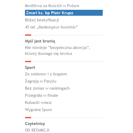
Modlitwa za Kościół w Polsce
Zmarł ks. bp Piotr Krupa
Bliżej beatyfikacji
45 lat „Redemptor hominis”
Myśl jest bronią
Nie istnieje ”bezpieczna aborcja”,
której domaga się lewica
Sport
Ze srebrem i z brązem
Zagrają w Paryżu
Bez zmian w rankingach
Przegrała w finale
Kubacki wraca
Wygrana Spurs
Czytelnicy
OD REDAKCJI