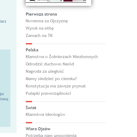
Pierwsza strona
Nowenna za Ojczyznę
larz
Wyrok na elitę
Zamach na TK
Polska
Kłamstwa o Żołnierzach Niezłomnych
Odrodzić duchowo Naród
Nagroda za uległość
Mamy siedzieć po ciemku?
Konstytucja ma zawsze prymat
Pułapki praworządności
epu
ilową
Świat
Kłamstwa ideologów
Wiara Ojców
Potrzeba nam umocnienia