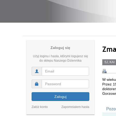
Zmar
Zaloguj się
Użyj loginu i hasła, którymi logujesz się
do sklepu Naszego Dziennika
SJ, KAI
W wieku 
Przez 19
doktore
Gorzows
Zaloguj
Załóż konto
Zapomniałem hasła
Pozos