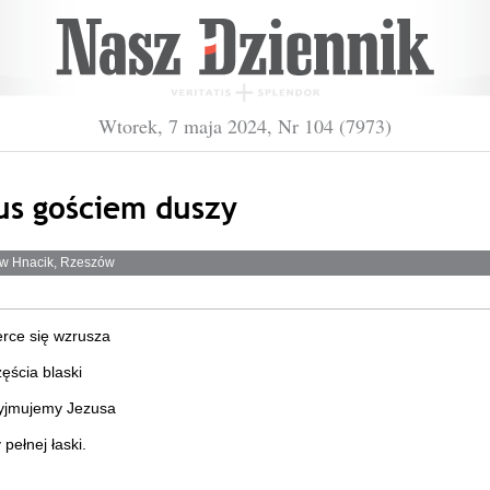
Wtorek, 7 maja 2024, Nr 104 (7973)
us gościem duszy
aw Hnacik, Rzeszów
erce się wzrusza
zęścia blaski
yjmujemy Jezusa
pełnej łaski.