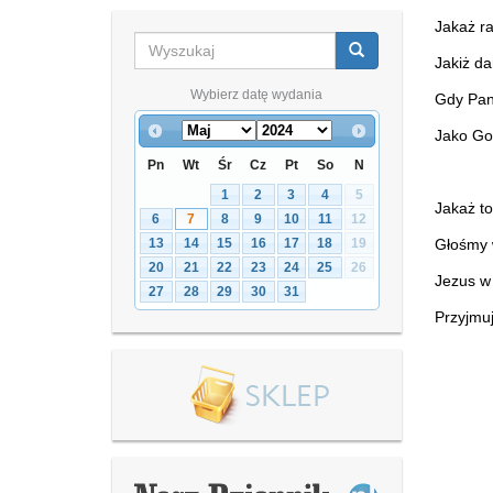
Jakaż ra
Jakiż da
Wybierz datę wydania
Gdy Pan
Jako Go
Pn
Wt
Śr
Cz
Pt
So
N
1
2
3
4
5
Jakaż to
6
7
8
9
10
11
12
13
14
15
16
17
18
19
Głośmy 
20
21
22
23
24
25
26
Jezus w 
27
28
29
30
31
Przyjmu