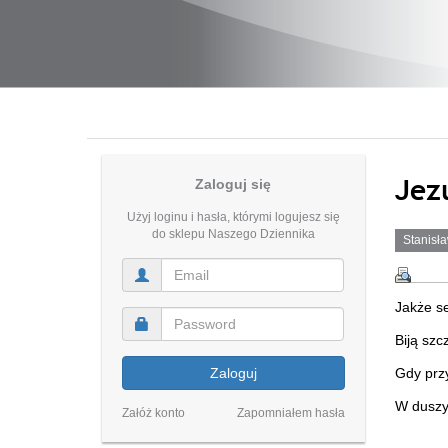
Jez
Zaloguj się
Użyj loginu i hasła, którymi logujesz się
do sklepu Naszego Dziennika
Stanisł
Jakże s
Biją szc
Zaloguj
Gdy prz
W duszy 
Załóż konto
Zapomniałem hasła