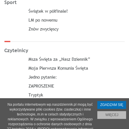
Sport
Świątek w półfinale!
LM po nowemu
Znów zwycięscy
Czytelnicy
Msza Święta za „Nasz Dziennik”
Moja Pierwsza Komunia Święta
Jedno pytanie:
ZAPROSZENIE
Tryptyk
Na portalu internetowym wp.naszdziennik.pl mogą być
ZGADZAM SIĘ
wykorzystywane pliki cookies (tzw. ciasteczka) i inne
technologie, m.in w celach statystycznych i
WIĘCEJ
reklamowych. W związku z wprowadzeniem Ogólnego
O nas
|
Reklama
|
Prenumerata
|
Regulamin
|
Kontakt
rozporządzenia o ochronie danych osobowych z dnia