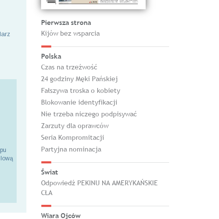
Pierwsza strona
Kijów bez wsparcia
larz
Polska
Czas na trzeźwość
24 godziny Męki Pańskiej
Fałszywa troska o kobiety
Blokowanie identyfikacji
Nie trzeba niczego podpisywać
Zarzuty dla oprawców
Seria Kompromitacji
Partyjna nominacja
epu
ilową
Świat
Odpowiedź PEKINU NA AMERYKAŃSKIE
CŁA
Wiara Ojców