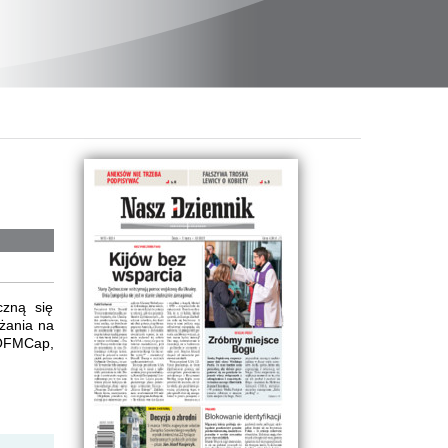
czną się
żania na
 OFMCap,