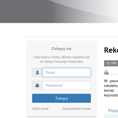
Rek
Zaloguj się
Użyj loginu i hasła, którymi logujesz się
do sklepu Naszego Dziennika
SJ, RM
W pierw
rekolek
temat: 
kaznodz
Zaloguj
Załóż konto
Zapomniałem hasła
Pozos