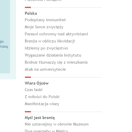
Polska
Podeptany immunitet
Moje Serce zwycięży
Parasol ochronny nad aktywistami
Branża w obliczu likwidacji
epu
ilową
Idziemy po zwycięstwo
Wygaszane działania Instytutu
Bodnar tłumaczy się z mieszkania
Atak na uniwersytecie
Wiara Ojców
Czas łaski
Z miłości do Polski
Manifestacja wiary
Myśl jest bronią
Nie ustawajmy w obronie Muzeum
Dwa pogrzeby w Mielcu