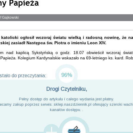
y Papieża
f Gajkowski
 katolicki ogłosił wczoraj światu wielką i radosną nowinę, że na
skiej zasiadł Następca św. Piotra o imieniu Leon XIV.
ym nad kaplicą Sykstyńską o godz. 18.07 obwieścił wczoraj świa
apieża. Kolegium Kardynalskie wskazało na 69-letniego ks. kard. Rob
96%
tało do przeczytania:
Drogi Czytelniku,
Pełny dostęp do artykułu i całego wydania jest płatny.
ecamy zakup poprzez serwis: sklep.naszdziennik.pl oferujący szeroki wach
kanałów dostępu. .