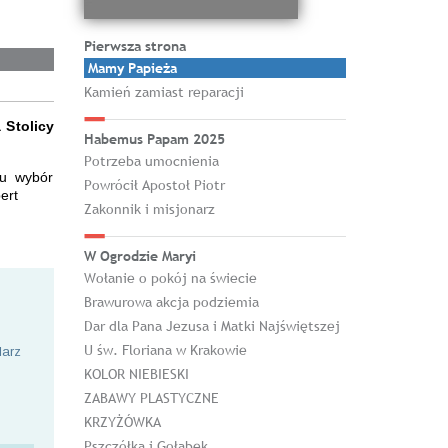
Pierwsza strona
Mamy Papieża
Kamień zamiast reparacji
 Stolicy
Habemus Papam 2025
Potrzeba umocnienia
tu wybór
Powrócił Apostoł Piotr
ert
Zakonnik i misjonarz
W Ogrodzie Maryi
Wołanie o pokój na świecie
Brawurowa akcja podziemia
Dar dla Pana Jezusa i Matki Najświętszej
U św. Floriana w Krakowie
larz
KOLOR NIEBIESKI
ZABAWY PLASTYCZNE
KRZYŻÓWKA
Pszczółka i Gołąbek