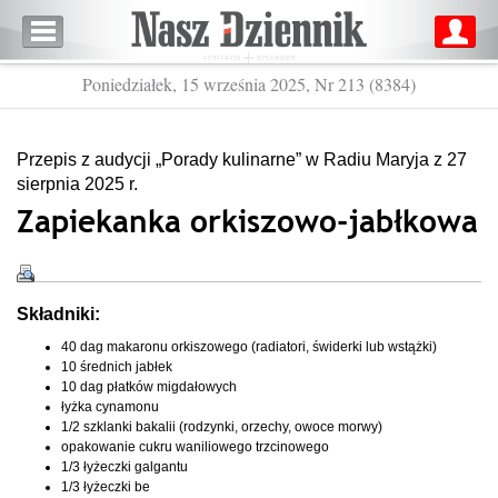
Poniedziałek, 15 września 2025, Nr 213 (8384)
Przepis z audycji „Porady kulinarne” w Radiu Maryja z 27
sierpnia 2025 r.
Zapiekanka orkiszowo-jabłkowa
Składniki:
40 dag makaronu orkiszowego (radiatori, świderki lub wstążki)
10 średnich jabłek
10 dag płatków migdałowych
łyżka cynamonu
1/2 szklanki bakalii (rodzynki, orzechy, owoce morwy)
opakowanie cukru waniliowego trzcinowego
1/3 łyżeczki galgantu
1/3 łyżeczki be