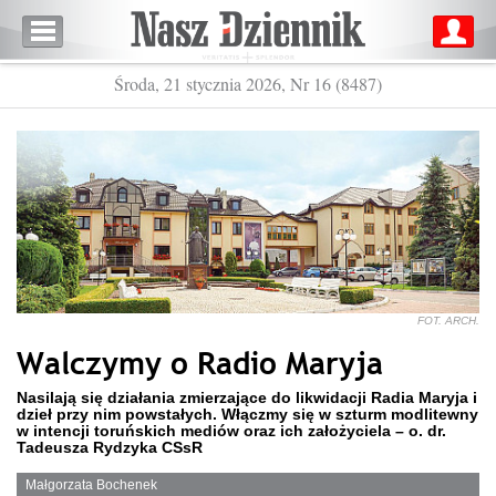
Środa, 21 stycznia 2026, Nr 16 (8487)
FOT. ARCH.
Walczymy o Radio Maryja
Nasilają się działania zmierzające do likwidacji Radia Maryja i
dzieł przy nim powstałych. Włączmy się w szturm modlitewny
w intencji toruńskich mediów oraz ich założyciela – o. dr.
Tadeusza Rydzyka CSsR
Małgorzata Bochenek