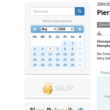
ZBROD
Pie
Wybierz datę wydania
Zenon B
Pn
Wt
Śr
Cz
Pt
So
N
Uroczy
1
2
3
Henryka
4
5
6
7
8
9
10
Na Cmen
11
12
13
14
15
16
17
który b
18
19
20
21
22
23
24
25
26
27
28
29
30
31
Pozos
Pol