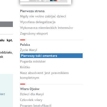
Pierwsza strona
Nigdy nie wolno zabijać dzieci
Wycofana delegalizacja
Wykonawca niemieckich interesów
Zagrożony eksport
łu kpt.
Polska
Życie Maryi
ddziału,
Pierwszy taki cmentarz
sk
Pogarda minister
Krótko
Nasz absolwent jest prawnikiem
kompletnym
Wiara Ojców
Dzieci dla Maryi
larz
Człowiek wiary
Program beatyfikacji