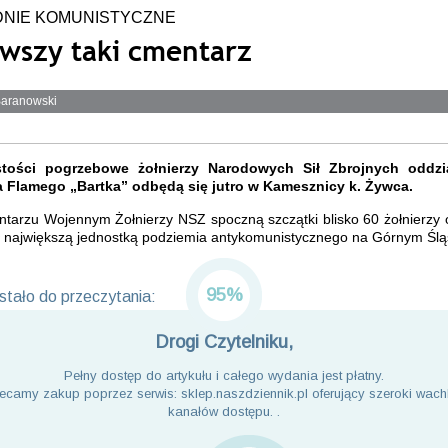
NIE KOMUNISTYCZNE
rwszy taki cmentarz
aranowski
stości pogrzebowe żołnierzy Narodowych Sił Zbrojnych oddzia
 Flamego „Bartka” odbędą się jutro w Kamesznicy k. Żywca.
tarzu Wojennym Żołnierzy NSZ spoczną szczątki blisko 60 żołnierzy o
ył największą jednostką podziemia antykomunistycznego na Górnym Ślą
95%
tało do przeczytania:
Drogi Czytelniku,
Pełny dostęp do artykułu i całego wydania jest płatny.
ecamy zakup poprzez serwis: sklep.naszdziennik.pl oferujący szeroki wach
kanałów dostępu. .