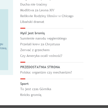
Ducha nie traćmy
Modlitwa za Leona XIV
Relikwie Rodziny Ulmów w Chicago
Libański dramat
Myśl jest bronią
Sumienie narodu węgierskiego
Przelali krew za Chrystusa
epu
ilową
Zerwać z grzechem
Czy Ameryka ocali wolność?
PRZEDOSTATNIA STRONA
Polska: organizm czy mechanizm?
Sport
To jest czas Górnika
Knicks gromią