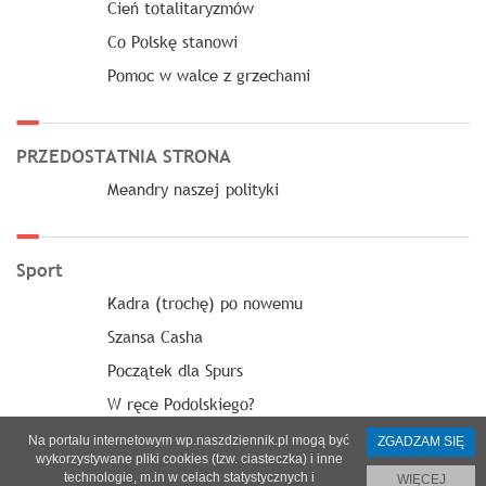
Cień totalitaryzmów
Co Polskę stanowi
Pomoc w walce z grzechami
PRZEDOSTATNIA STRONA
Meandry naszej polityki
Sport
Kadra (trochę) po nowemu
Szansa Casha
Początek dla Spurs
W ręce Podolskiego?
Na portalu internetowym wp.naszdziennik.pl mogą być
ZGADZAM SIĘ
wykorzystywane pliki cookies (tzw. ciasteczka) i inne
technologie, m.in w celach statystycznych i
WIĘCEJ