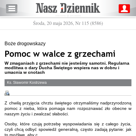
Środa, 20 maja 2026, Nr 115 (8586)
Boże drogowskazy
Pomoc w walce z grzechami
W zmaganiach z grzechami nie jesteśmy samotni. Regularna
modlitwa o dary Ducha Świętego wspiera nas w dobru i
umacnia w cnotach
Ks. Sławomir Kostrzewa
Z chwilą przyjęcia chrztu świętego otrzymaliśmy nadprzyrodzoną
pomoc z nieba, która pomaga nam rozpoznawać zło obecne w
naszym życiu i zwalczać słabości.
Osoby, które czują potrzebę wyspowiadania się z całego życia,
czyli chcą odbyć spowiedź generalną, często zadają pytanie: jak
to możliwe, aby c