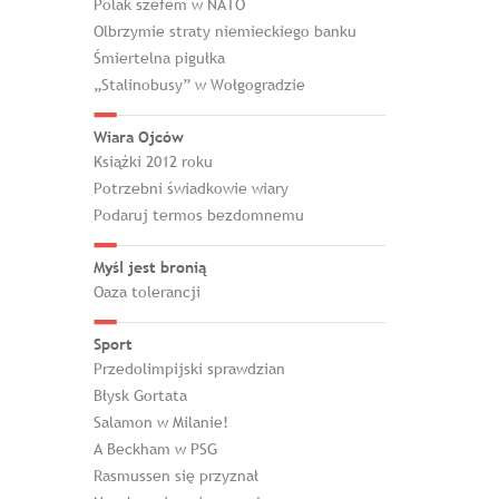
Polak szefem w NATO
Olbrzymie straty niemieckiego banku
Śmiertelna pigułka
„Stalinobusy” w Wołgogradzie
Wiara Ojców
Książki 2012 roku
Potrzebni świadkowie wiary
Podaruj termos bezdomnemu
Myśl jest bronią
Oaza tolerancji
Sport
Przedolimpijski sprawdzian
Błysk Gortata
Salamon w Milanie!
A Beckham w PSG
Rasmussen się przyznał