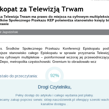
skopat za Telewizją Trwam
ka Telewizja Trwam ma prawo do miejsca na cyfrowym multipleksi
dków Społecznego Przekazu KEP potwierdza stanowisko księży 
prawie
r Jagodziński
s. Środków Społecznego Przekazu Konferencji Episkopatu podt
ejsze stanowisko całego Episkopatu w sprawie przyznania Telewiz
 na cyfrowym multipleksie – poinformował wczoraj jej przewodniczący
Depo, metropolita częstochowski. Gremium to obradowało wcz
92%
tało do przeczytania:
Drogi Czytelniku,
Pełny dostęp do artykułu i całego wydania jest płatny.
ecamy zakup poprzez serwis: sklep.naszdziennik.pl oferujący szeroki wach
kanałów dostępu. .