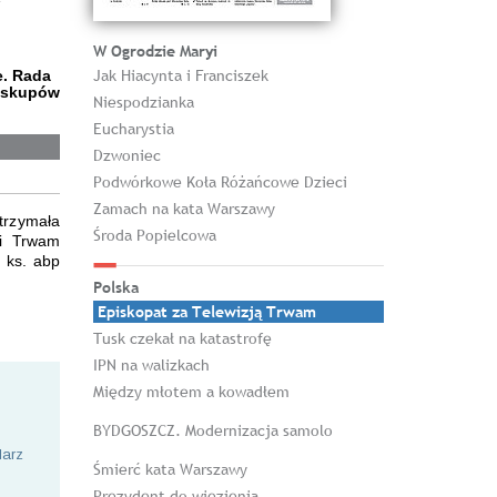
W Ogrodzie Maryi
Jak Hiacynta i Franciszek
e. Rada
biskupów
Niespodzianka
Eucharystia
Dzwoniec
Podwórkowe Koła Różańcowe Dzieci
Zamach na kata Warszawy
rzymała
Środa Popielcowa
ji Trwam
 ks. abp
Polska
Episkopat za Telewizją Trwam
Tusk czekał na katastrofę
IPN na walizkach
Między młotem a kowadłem
BYDGOSZCZ. Modernizacja samolo
larz
Śmierć kata Warszawy
Prezydent do więzienia