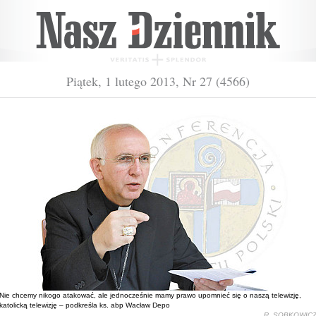
Piątek, 1 lutego 2013, Nr 27 (4566)
Nie chcemy nikogo atakować, ale jednocześnie mamy prawo upomnieć się o naszą telewizję,
katolicką telewizję – podkreśla ks. abp Wacław Depo
R. SOBKOWIC