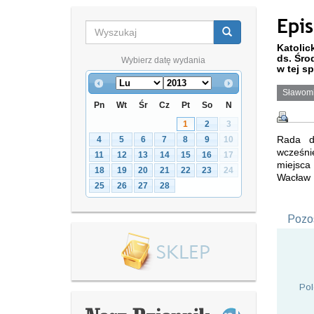
Epi
Katolic
ds. Śro
Wybierz datę wydania
w tej s
Sławomi
Pn
Wt
Śr
Cz
Pt
So
N
1
2
3
Rada d
4
5
6
7
8
9
10
wcześni
11
12
13
14
15
16
17
miejsca
18
19
20
21
22
23
24
Wacław 
25
26
27
28
Pozos
Pol