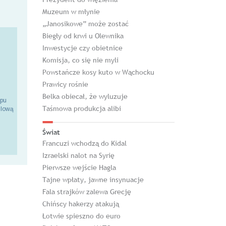
Muzeum w młynie
„Janosikowe” może zostać
Biegły od krwi u Olewnika
Inwestycje czy obietnice
Komisja, co się nie myli
Powstańcze kosy kuto w Wąchocku
Prawicy rośnie
Belka obiecał, że wyluzuje
epu
Taśmowa produkcja alibi
ilową
Świat
Francuzi wchodzą do Kidal
Izraelski nalot na Syrię
Pierwsze wejście Hagla
Tajne wpłaty, jawne insynuacje
Fala strajków zalewa Grecję
Chińscy hakerzy atakują
Łotwie spieszno do euro