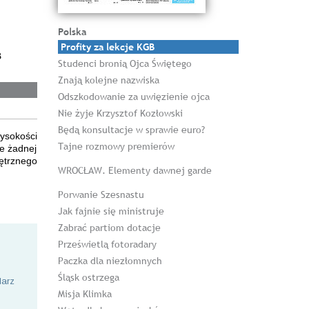
Polska
Profity za lekcje KGB
B
Studenci bronią Ojca Świętego
Znają kolejne nazwiska
Odszkodowanie za uwięzienie ojca
Nie żyje Krzysztof Kozłowski
Będą konsultacje w sprawie euro?
ysokości
Tajne rozmowy premierów
ie żadnej
ętrznego
WROCŁAW. Elementy dawnej garde
Porwanie Szesnastu
Jak fajnie się ministruje
Zabrać partiom dotacje
Prześwietlą fotoradary
Paczka dla niezłomnych
Śląsk ostrzega
larz
Misja Klimka