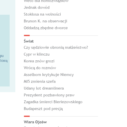
Weto dla homozwiązków
Jednak dowód
Stokłosa na wolności
Brunon K. na obserwacji
Oddadzą zbędne dworce
Świat
Czy sędziowie obronią małżeństwo?
Cypr w klinczu
epu
Korea znów grozi
ilową
Wrócą do rozmów
Asselborn krytykuje Niemcy
MI5 zmienia szefa
Udany lot dreamlinera
Prezydent pozbawiony praw
Zagadka śmierci Bieriezowskiego
Budapeszt pod presją
Wiara Ojców