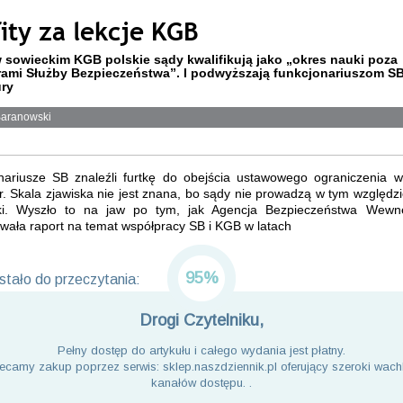
ity za lekcje KGB
 sowieckim KGB polskie sądy kwalifikują jako „okres nauki poza
rami Służby Bezpieczeństwa”. I podwyższają funkcjonariuszom S
ry
aranowski
nariusze SB znaleźli furtkę do obejścia ustawowego ograniczenia w
. Skala zjawiska nie jest znana, bo sądy nie prowadzą w tym względz
yki. Wyszło to na jaw po tym, jak Agencja Bezpieczeństwa Wewn
wała raport na temat współpracy SB i KGB w latach
95%
tało do przeczytania:
Drogi Czytelniku,
Pełny dostęp do artykułu i całego wydania jest płatny.
ecamy zakup poprzez serwis: sklep.naszdziennik.pl oferujący szeroki wach
kanałów dostępu. .