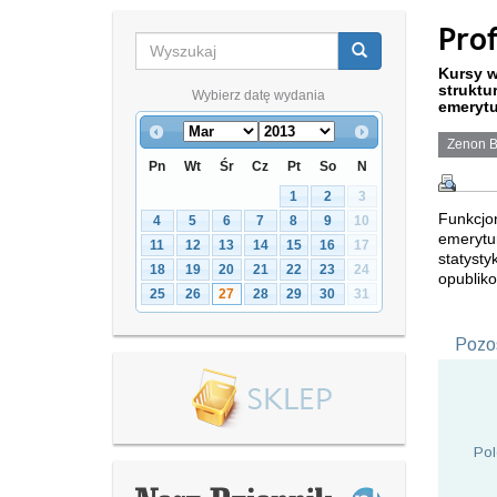
Prof
Kursy w
struktu
Wybierz datę wydania
emerytu
Zenon B
Pn
Wt
Śr
Cz
Pt
So
N
1
2
3
Funkcjo
4
5
6
7
8
9
10
emerytur
11
12
13
14
15
16
17
statyst
18
19
20
21
22
23
24
opubliko
25
26
27
28
29
30
31
Pozos
Pol