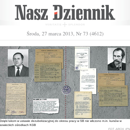
Środa, 27 marca 2013, Nr 73 (4612)
Dzięki lukom w ustawie dezubekizacyjnej do okresu pracy w SB nie wliczono m.in. kursów w
sowieckich ośrodkach KGB
FOT. ARCH. IP