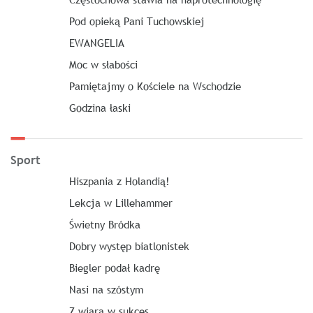
Pod opieką Pani Tuchowskiej
EWANGELIA
Moc w słabości
Pamiętajmy o Kościele na Wschodzie
Godzina łaski
Sport
Hiszpania z Holandią!
Lekcja w Lillehammer
Świetny Bródka
Dobry występ biatlonistek
Biegler podał kadrę
Nasi na szóstym
Z wiarą w sukces