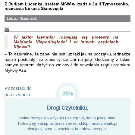
Z Jurijem Łucenką, szefem MSW w rządzie Julii Tymoszenko,
rozmawia Łukasz Sianożęcki
Łukasz Sianożęcki
W jakim kierunku rozwijają się protesty na
Majdanie Niepodległości i w innych częściach
Kijowa?
– To naturalne, że zapał nie jest już taki jak na początku, jednakże
nasze postulaty nie zmieniły się ani na jotę. Będziemy z takim
samym uporem dążyć do zmiany i do odwołania rządu premiera
Mykoły Aza
Pozostało do
89%
przeczytania:
Drogi Czytelniku,
Pełny dostęp do artykułu i całego wydania jest płatny.
Polecamy zakup poprzez serwis: sklep.naszdziennik.pl
oferujący szeroki wachlarz kanałów dostępu. .