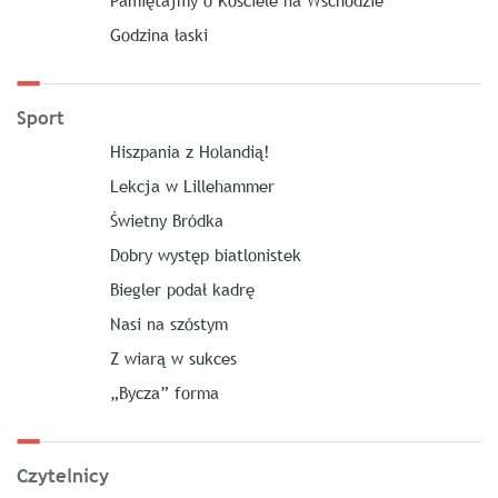
Pamiętajmy o Kościele na Wschodzie
Godzina łaski
Sport
Hiszpania z Holandią!
Lekcja w Lillehammer
Świetny Bródka
Dobry występ biatlonistek
Biegler podał kadrę
Nasi na szóstym
Z wiarą w sukces
„Bycza” forma
Czytelnicy