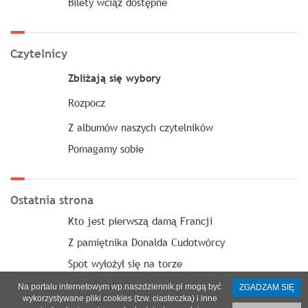
Bilety wciąż dostępne
Czytelnicy
Zbliżają się wybory
Rozpocz
Z albumów naszych czytelników
Pomagamy sobie
Ostatnia strona
Kto jest pierwszą damą Francji
Z pamiętnika Donalda Cudotwórcy
Spot wyłożył się na torze
Na portalu internetowym wp.naszdziennik.pl mogą być
ZGADZAM SIĘ
wykorzystywane pliki cookies (tzw. ciasteczka) i inne