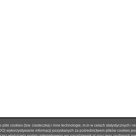
pliki cookies (tzw. ciasteczka) i inne technologie, m.in w celach statystycznyc
O nas
|
Reklama
|
Prenumerata
|
Regulamin
|
Kontakt
DO) wykorzystywanie informacji pozyskanych za pośrednictwem plików cookies je
rzez właściciela portalu internetowego wp.naszdziennik.pl oraz jego zaufanych p