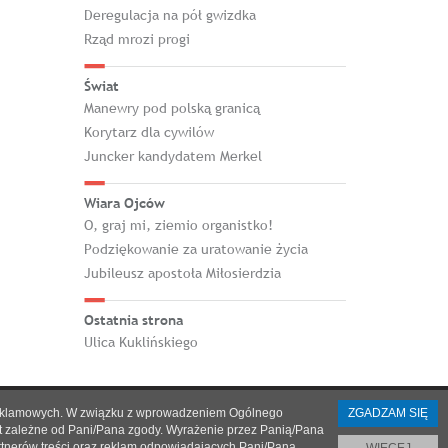
Deregulacja na pół gwizdka
Rząd mrozi progi
Świat
Manewry pod polską granicą
Korytarz dla cywilów
Juncker kandydatem Merkel
Wiara Ojców
O, graj mi, ziemio organistko!
Podziękowanie za uratowanie życia
Jubileusz apostoła Miłosierdzia
Ostatnia strona
Ulica Kuklińskiego
h i reklamowych. W związku z wprowadzeniem Ogólnego
ZGADZAM SIĘ
st zależne od Pani/Pana zgody. Wyrażenie przez Panią/Pana
artnerów treści oraz reklam odpowiadających Pani/Pana