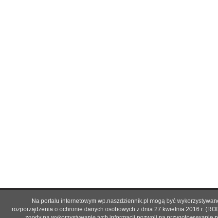
Na portalu internetowym wp.naszdziennik.pl mogą być wykorzystywane 
rozporządzenia o ochronie danych osobowych z dnia 27 kwietnia 2016 r. (RO
zgody na wykorzystywanie tych informacji pozwoli na przygotowywanie p