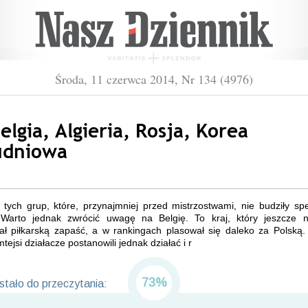
Środa, 11 czerwca 2014, Nr 134 (4976)
elgia, Algieria, Rosja, Korea
udniowa
tych grup, które, przynajmniej przed mistrzostwami, nie budziły sp
 Warto jednak zwrócić uwagę na Belgię. To kraj, który jeszcze 
ł piłkarską zapaść, a w rankingach plasował się daleko za Polską. 
tejsi działacze postanowili jednak działać i r
73%
tało do przeczytania: