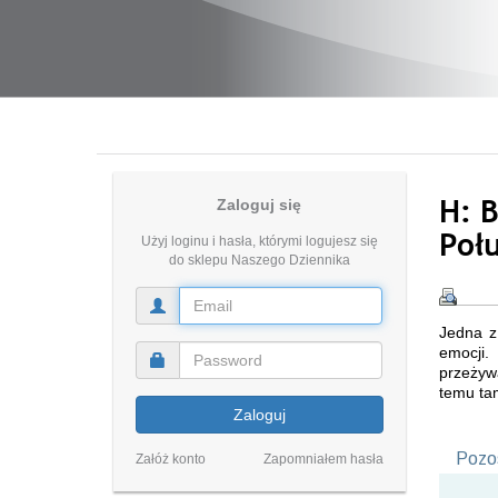
H: B
Zaloguj się
Poł
Użyj loginu i hasła, którymi logujesz się
do sklepu Naszego Dziennika
Jedna z 
emocji.
przeżywa
temu tam
Zaloguj
Pozos
Załóż konto
Zapomniałem hasła