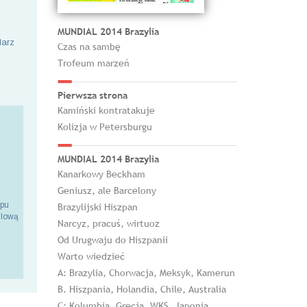
MUNDIAL 2014 Brazylia
larz
Czas na sambę
Trofeum marzeń
Pierwsza strona
Kamiński kontratakuje
Kolizja w Petersburgu
MUNDIAL 2014 Brazylia
Kanarkowy Beckham
Geniusz, ale Barcelony
epu
Brazylijski Hiszpan
ilową
Narcyz, pracuś, wirtuoz
Od Urugwaju do Hiszpanii
Warto wiedzieć
A: Brazylia, Chorwacja, Meksyk, Kamerun
B. Hiszpania, Holandia, Chile, Australia
C: Kolumbia, Grecja, WKS, Japonia