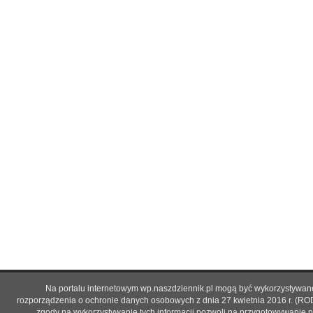
Na portalu internetowym wp.naszdziennik.pl mogą być wykorzystywane 
rozporządzenia o ochronie danych osobowych z dnia 27 kwietnia 2016 r. (RO
zgody na wykorzystywanie tych informacji pozwoli na przygotowywanie p