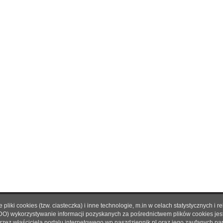
pliki cookies (tzw. ciasteczka) i inne technologie, m.in w celach statystycznyc
O nas
|
Reklama
|
Prenumerata
|
Regulamin
|
Kontakt
DO) wykorzystywanie informacji pozyskanych za pośrednictwem plików cookies je
rzez właściciela portalu internetowego wp.naszdziennik.pl oraz jego zaufanych p