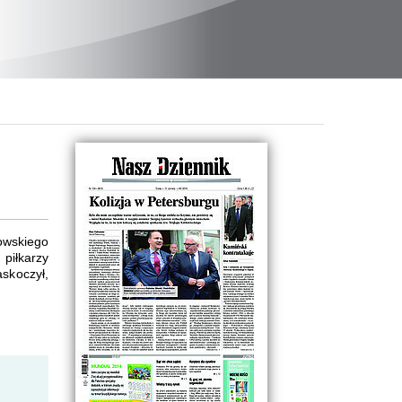
owskiego
piłkarzy
skoczył,