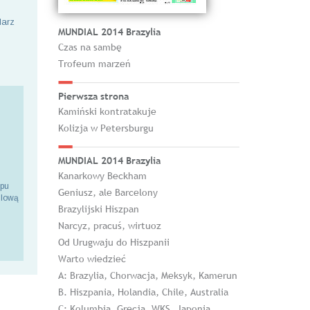
larz
MUNDIAL 2014 Brazylia
Czas na sambę
Trofeum marzeń
Pierwsza strona
Kamiński kontratakuje
Kolizja w Petersburgu
MUNDIAL 2014 Brazylia
Kanarkowy Beckham
epu
Geniusz, ale Barcelony
ilową
Brazylijski Hiszpan
Narcyz, pracuś, wirtuoz
Od Urugwaju do Hiszpanii
Warto wiedzieć
A: Brazylia, Chorwacja, Meksyk, Kamerun
B. Hiszpania, Holandia, Chile, Australia
C: Kolumbia, Grecja, WKS, Japonia