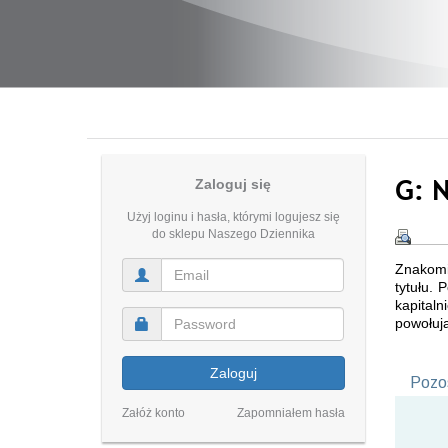
G: 
Zaloguj się
Użyj loginu i hasła, którymi logujesz się
do sklepu Naszego Dziennika
Znakomi
tytułu.
kapital
powołują
Zaloguj
Pozos
Załóż konto
Zapomniałem hasła