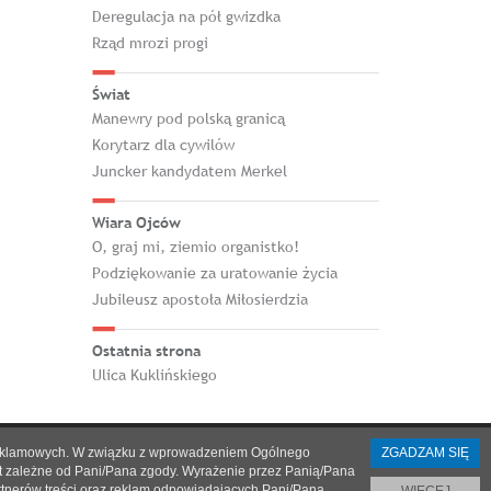
Deregulacja na pół gwizdka
Rząd mrozi progi
Świat
Manewry pod polską granicą
Korytarz dla cywilów
Juncker kandydatem Merkel
Wiara Ojców
O, graj mi, ziemio organistko!
Podziękowanie za uratowanie życia
Jubileusz apostoła Miłosierdzia
Ostatnia strona
Ulica Kuklińskiego
h i reklamowych. W związku z wprowadzeniem Ogólnego
ZGADZAM SIĘ
st zależne od Pani/Pana zgody. Wyrażenie przez Panią/Pana
artnerów treści oraz reklam odpowiadających Pani/Pana