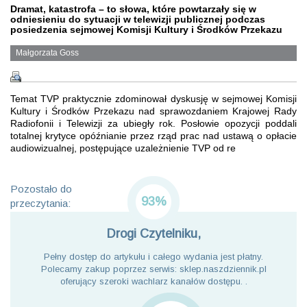
Dramat, katastrofa – to słowa, które powtarzały się w
odniesieniu do sytuacji w telewizji publicznej podczas
posiedzenia sejmowej Komisji Kultury i Środków Przekazu
Małgorzata Goss
Temat TVP praktycznie zdominował dyskusję w sejmowej Komisji
Kultury i Środków Przekazu nad sprawozdaniem Krajowej Rady
Radiofonii i Telewizji za ubiegły rok. Posłowie opozycji poddali
totalnej krytyce opóźnianie przez rząd prac nad ustawą o opłacie
audiowizualnej, postępujące uzależnienie TVP od re
Pozostało do
93%
przeczytania:
Drogi Czytelniku,
Pełny dostęp do artykułu i całego wydania jest płatny.
Polecamy zakup poprzez serwis: sklep.naszdziennik.pl
oferujący szeroki wachlarz kanałów dostępu. .