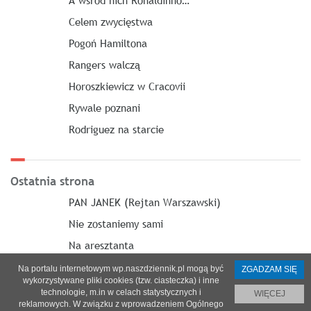
A wśród nich Ronaldinho…
Celem zwycięstwa
Pogoń Hamiltona
Rangers walczą
Horoszkiewicz w Cracovii
Rywale poznani
Rodriguez na starcie
Ostatnia strona
PAN JANEK (Rejtan Warszawski)
Nie zostaniemy sami
Na aresztanta
Na portalu internetowym wp.naszdziennik.pl mogą być
ZGADZAM SIĘ
wykorzystywane pliki cookies (tzw. ciasteczka) i inne
technologie, m.in w celach statystycznych i
WIĘCEJ
reklamowych. W związku z wprowadzeniem Ogólnego