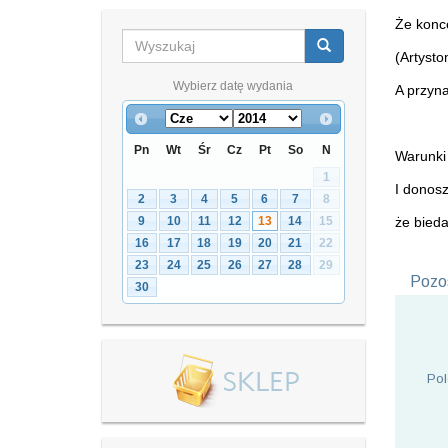
Że konce
(Artysto
Wybierz datę wydania
A przyna
Pn
Wt
Śr
Cz
Pt
So
N
Warunki 
1
I donosz
2
3
4
5
6
7
8
9
10
11
12
13
14
15
że bied
16
17
18
19
20
21
22
23
24
25
26
27
28
29
Pozos
30
Pol