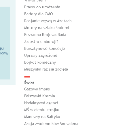
Wiwat Sejm
Prawo do urodzenia
Bariery dla GMO
Rosjanie węszą w Azotach
Motory na szlaku śmierci
Bezradna Krajowa Rada
Za ostro o aborcji?
Bursztynowe koncesje
epu
ilową
Uprawy zagrożone
Bojkot konieczny
Maszynka raz się zacięła
Świat
Gazowy impas
Fałszywki Kremla
Nadaktywni agenci
MŚ w cieniu strajku
Manewry na Bałtyku
Akcja zwolenników Snowdena