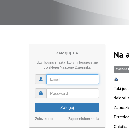
Na 
Zaloguj się
Użyj loginu i hasła, którymi logujesz się
do sklepu Naszego Dziennika
Wanda 
Taki jed
doigrał 
Zaloguj
Zapusz
Przesied
Załóż konto
Zapomniałem hasła
Calutką 