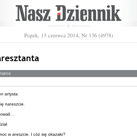
Piątek, 13 czerwca 2014, Nr 136 (4978)
aresztanta
Kapica
en artysta
się nareszcie.
kowali…
ział
noc w areszcie. I cóż się okazało?